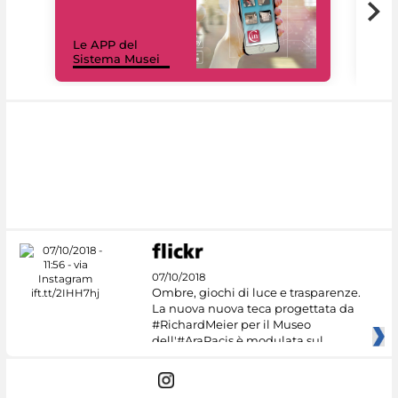
Il 
Le APP del
Mus
Sistema Musei
net
07/10/2018
Ombre, giochi di luce e trasparenze.
La nuova nuova teca progettata da
#RichardMeier per il Museo
dell'#AraPacis è modulata sul