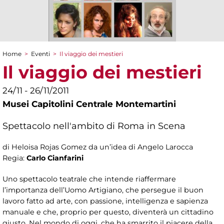
Home
>
Eventi
>
Il viaggio dei mestieri
Tu sei qui
Il viaggio dei mestieri
24/11 - 26/11/2011
Musei Capitolini Centrale Montemartini
Spettacolo nell'ambito di Roma in Scena
di Heloisa Rojas Gomez da un’idea di Angelo Larocca
Regia:
Carlo Cianfarini
Uno spettacolo teatrale che intende riaffermare
l’importanza dell’Uomo Artigiano, che persegue il buon
lavoro fatto ad arte, con passione, intelligenza e sapienza
manuale e che, proprio per questo, diventerà un cittadino
giusto. Nel mondo di oggi, che ha smarrito il piacere della