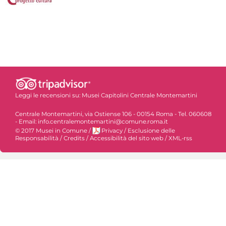
Leggi le recensioni su:
Musei Capitolini Centrale Montemartini
Centrale Montemartini, via Ostiense 106 - 00154 Roma - Tel. 060608
- Email: info.centralemontemartini@comune.roma.it
© 2017 Musei in Comune
/
Privacy
/
Esclusione delle
Responsabilità
/
Credits
/
Accessibilità del sito web
/
XML-rss