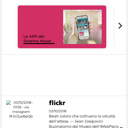
Il 
Le APP del
Mus
Sistema Musei
net
03/10/2018
Beati coloro che coltivano la voluttà
dell'attesa. — Jean Josipovici
Buongiorno dal Museo dell'#AraPacis