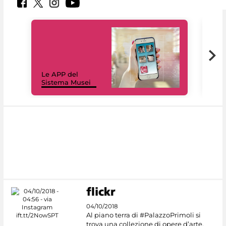
Il 
Le APP del
Mus
Sistema Musei
net
04/10/2018
Al piano terra di #PalazzoPrimoli si
trova una collezione di opere d’arte,