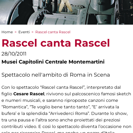
Home
>
Eventi
>
Rascel canta Rascel
Tu sei qui
Rascel canta Rascel
28/10/2011
Musei Capitolini Centrale Montemartini
Spettacolo nell'ambito di Roma in Scena
Con lo spettacolo “Rascel canta Rascel”, interpretato dal
figlio
Cesare Rascel
, rivivono sul palcoscenico famosi sketch
e numeri musicali, e saranno riproposte canzoni come
“Romantica”, “Te voglio bene tanto tanto”, “E’ arrivata la
bufera’ e la splendida “Arrivederci Roma”. Durante lo show,
tra una pausa e l’altra sono anche proiettati dei preziosi
contributi video. E così lo spettacolo diventa l’occasione non
solo per riscoprire Rascel, ma anche un pezzo d’Italia