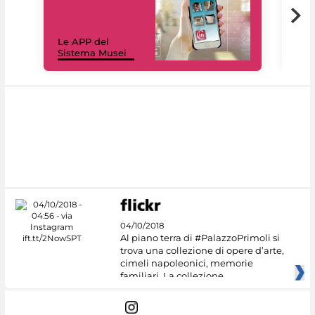
Il 
Le APP del
Mus
Sistema Musei
net
04/10/2018
Al piano terra di #PalazzoPrimoli si
trova una collezione di opere d’arte,
cimeli napoleonici, memorie
familiari. La collezione