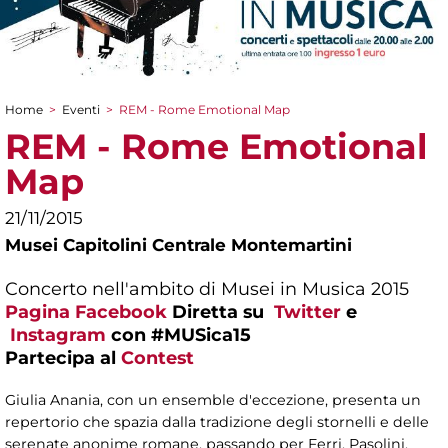
Home
>
Eventi
>
REM - Rome Emotional Map
Tu sei qui
REM - Rome Emotional
Map
21/11/2015
Musei Capitolini Centrale Montemartini
Concerto nell'ambito di Musei in Musica 2015
Pagina Facebook
Diretta su
Twitter
e
Instagram
con #MUSica15
Partecipa al
Contest
Giulia Anania, con un ensemble d'eccezione, presenta un
repertorio che spazia dalla tradizione degli stornelli e delle
serenate anonime romane, passando per Ferri, Pasolini,