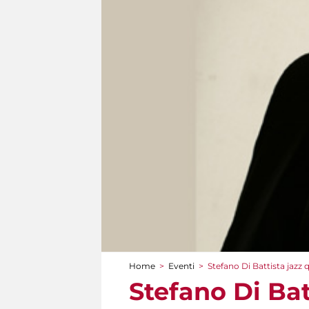
Home
>
Eventi
>
Stefano Di Battista jazz 
Tu sei qui
Stefano Di Bat