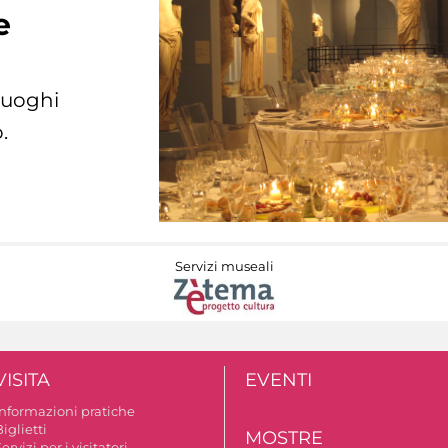
e
 luoghi
.
Servizi museali
VISITA
EVENTI
Informazioni pratiche
iglietti
MOSTRE
ervizi per i visitatori