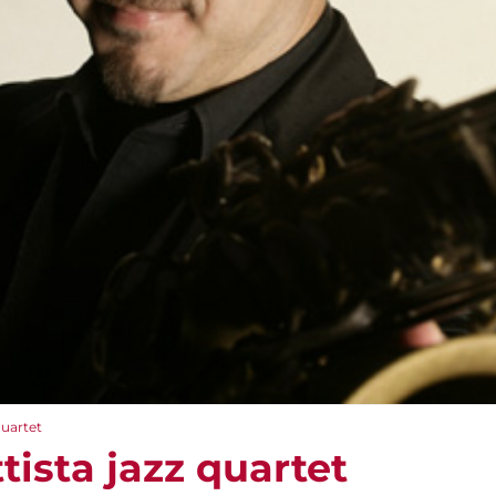
quartet
tista jazz quartet