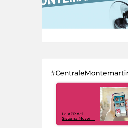
#CentraleMontemarti
Le APP del
Sistema Musei