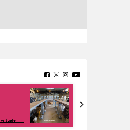
Google Arts &
 Virtuale
Culture