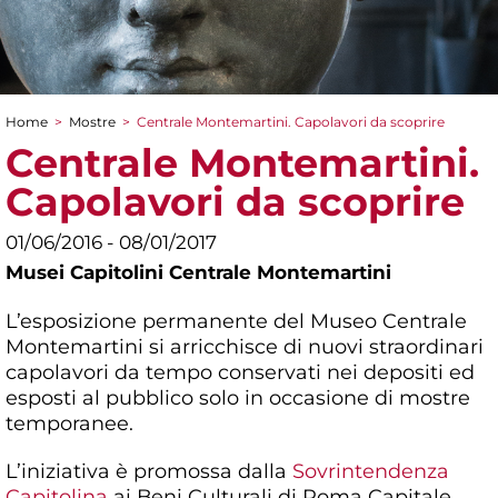
Home
>
Mostre
>
Centrale Montemartini. Capolavori da scoprire
Tu sei qui
Centrale Montemartini.
Capolavori da scoprire
01/06/2016 - 08/01/2017
Musei Capitolini Centrale Montemartini
L’esposizione permanente del Museo Centrale
Montemartini si arricchisce di nuovi straordinari
capolavori da tempo conservati nei depositi ed
esposti al pubblico solo in occasione di mostre
temporanee.
L’iniziativa è promossa dalla
Sovrintendenza
Capitolina
ai Beni Culturali di Roma Capitale,