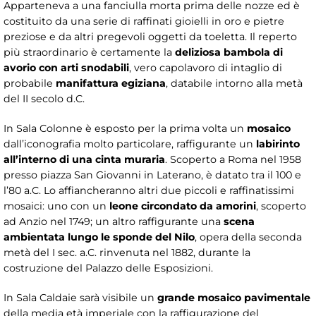
Apparteneva a una fanciulla morta prima delle nozze ed è
costituito da una serie di raffinati gioielli in oro e pietre
preziose e da altri pregevoli oggetti da toeletta. Il reperto
più straordinario è certamente la
deliziosa bambola di
avorio con arti snodabili
, vero capolavoro di intaglio di
probabile
manifattura egiziana
, databile intorno alla metà
del II secolo d.C.
In Sala Colonne è esposto per la prima volta un
mosaico
dall’iconografia molto particolare, raffigurante un
labirinto
all’interno di una cinta muraria
. Scoperto a Roma nel 1958
presso piazza San Giovanni in Laterano, è datato tra il 100 e
l’80 a.C. Lo affiancheranno altri due piccoli e raffinatissimi
mosaici: uno con un
leone circondato da amorini
, scoperto
ad Anzio nel 1749; un altro raffigurante una
scena
ambientata lungo le sponde del Nilo
, opera della seconda
metà del I sec. a.C. rinvenuta nel 1882, durante la
costruzione del Palazzo delle Esposizioni.
In Sala Caldaie sarà visibile un
grande mosaico pavimentale
della media età imperiale con la raffigurazione del