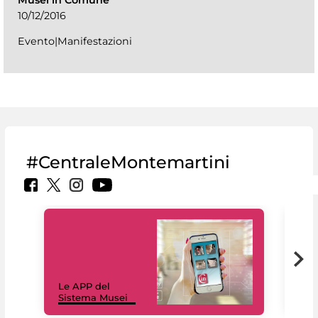
Musei in Comune
10/12/2016
Evento|Manifestazioni
#CentraleMontemartini
Il 
Le APP del
Mus
Sistema Musei
net