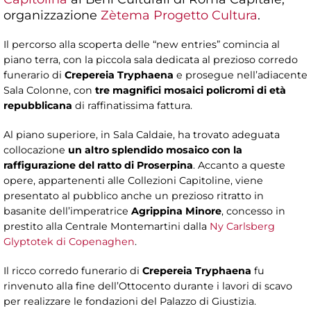
organizzazione
Zètema Progetto Cultura
.
Il percorso alla scoperta delle “new entries” comincia al
piano terra, con la piccola sala dedicata al prezioso corredo
funerario di
Crepereia Tryphaena
e prosegue nell’adiacente
Sala Colonne, con
tre magnifici mosaici policromi di età
repubblicana
di raffinatissima fattura.
Al piano superiore, in Sala Caldaie, ha trovato adeguata
collocazione
un altro splendido mosaico con la
raffigurazione del ratto di Proserpina
. Accanto a queste
opere, appartenenti alle Collezioni Capitoline, viene
presentato al pubblico anche un prezioso ritratto in
basanite dell’imperatrice
Agrippina Minore
, concesso in
prestito alla Centrale Montemartini dalla
Ny Carlsberg
Glyptotek di Copenaghen
.
Il ricco corredo funerario di
Crepereia Tryphaena
fu
rinvenuto alla fine dell’Ottocento durante i lavori di scavo
per realizzare le fondazioni del Palazzo di Giustizia.