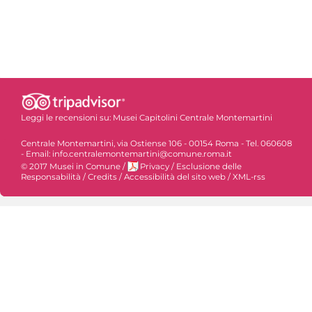
Leggi le recensioni su:
Musei Capitolini Centrale Montemartini
Centrale Montemartini, via Ostiense 106 - 00154 Roma - Tel. 060608
- Email: info.centralemontemartini@comune.roma.it
© 2017 Musei in Comune
/
Privacy
/
Esclusione delle
Responsabilità
/
Credits
/
Accessibilità del sito web
/
XML-rss