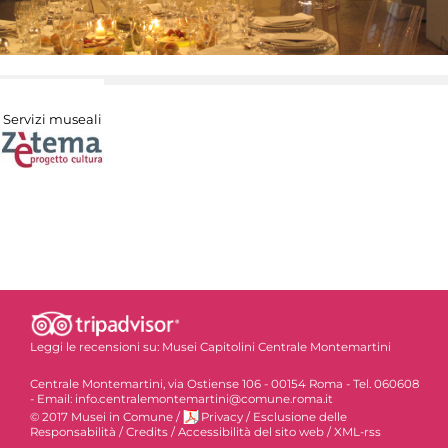
Servizi museali
Leggi le recensioni su:
Musei Capitolini Centrale Montemartini
Centrale Montemartini, via Ostiense 106 - 00154 Roma - Tel. 060608
- Email: info.centralemontemartini@comune.roma.it
© 2017 Musei in Comune
/
Privacy
/
Esclusione delle
Responsabilità
/
Credits
/
Accessibilità del sito web
/
XML-rss