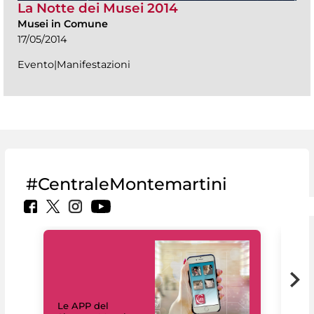
La Notte dei Musei 2014
Musei in Comune
17/05/2014
Evento|Manifestazioni
#CentraleMontemartini
Il 
Le APP del
Mus