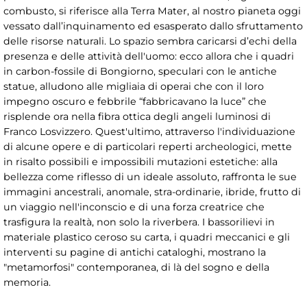
combusto, si riferisce alla Terra Mater, al nostro pianeta oggi
vessato dall’inquinamento ed esasperato dallo sfruttamento
delle risorse naturali. Lo spazio sembra caricarsi d’echi della
presenza e delle attività dell'uomo: ecco allora che i quadri
in carbon-fossile di Bongiorno, speculari con le antiche
statue, alludono alle migliaia di operai che con il loro
impegno oscuro e febbrile “fabbricavano la luce” che
risplende ora nella fibra ottica degli angeli luminosi di
Franco Losvizzero. Quest'ultimo, attraverso l'individuazione
di alcune opere e di particolari reperti archeologici, mette
in risalto possibili e impossibili mutazioni estetiche: alla
bellezza come riflesso di un ideale assoluto, raffronta le sue
immagini ancestrali, anomale, stra-ordinarie, ibride, frutto di
un viaggio nell'inconscio e di una forza creatrice che
trasfigura la realtà, non solo la riverbera. I bassorilievi in
materiale plastico ceroso su carta, i quadri meccanici e gli
interventi su pagine di antichi cataloghi, mostrano la
"metamorfosi" contemporanea, di là del sogno e della
memoria.