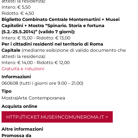
attesti la residenza):
Intero: € 5,50
Ridotto: € 4,50
Biglietto Combinato Centrale Montemartini + Musei
Capitolini + Mostra “
Spinario. Storia e fortuna
(5.2.-25.5.2014)
” (valido 7 giorni):
Intero: € 15,00 - Ridotto: € 13,00
Per i cittadini residenti nel territorio di Roma
Capitale
(mediante esibizione di valido documento che
attesti la residenza):
Intero: € 14,00 - Ridotto € 12,00
Gratuità e riduzioni
Informazioni
060608 (tutti i giorni ore 9.00 – 21.00)
Tipo
Mostra|Arte Contemporanea
Acquista online
HTTP://TICKET.MUSEIINCOMUNEROMA.IT
Altre informazioni
Promossa da