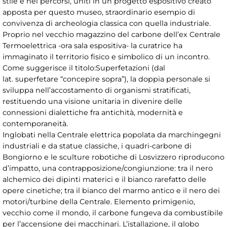
stile e nei percorsi, uniti in un progetto espositivo creato
apposta per questo museo, straordinario esempio di
convivenza di archeologia classica con quella industriale.
Proprio nel vecchio magazzino del carbone dell’ex Centrale
Termoelettrica -ora sala espositiva- la curatrice ha
immaginato il territorio fisico e simbolico di un incontro.
Come suggerisce il titolo:Superfetazioni (dal
lat. superfetare “concepire sopra”), la doppia personale si
sviluppa nell’accostamento di organismi stratificati,
restituendo una visione unitaria in divenire delle
connessioni dialettiche fra antichità, modernità e
contemporaneità.
Inglobati nella Centrale elettrica popolata da marchingegni
industriali e da statue classiche, i quadri-carbone di
Bongiorno e le sculture robotiche di Losvizzero riproducono
d’impatto, una contrapposizione/congiunzione: tra il nero
alchemico dei dipinti materici e il bianco rarefatto delle
opere cinetiche; tra il bianco del marmo antico e il nero dei
motori/turbine della Centrale. Elemento primigenio,
vecchio come il mondo, il carbone fungeva da combustibile
per l’accensione dei macchinari. L’istallazione, il globo