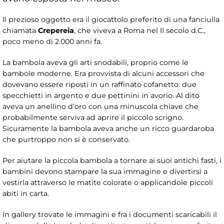
Il prezioso oggetto era il giocattolo preferito di una fanciulla
chiamata
Crepereia
, che viveva a Roma nel II secolo d.C.,
poco meno di 2.000 anni fa.
La bambola aveva gli arti snodabili, proprio come le
bambole moderne. Era provvista di alcuni accessori che
dovevano essere riposti in un raffinato cofanetto: due
specchietti in argento e due pettinini in avorio. Al dito
aveva un anellino d’oro con una minuscola chiave che
probabilmente serviva ad aprire il piccolo scrigno.
Sicuramente la bambola aveva anche un ricco guardaroba
che purtroppo non si è conservato.
Per aiutare la piccola bambola a tornare ai suoi antichi fasti, i
bambini devono stampare la sua immagine e divertirsi a
vestirla attraverso le matite colorate o applicandole piccoli
abiti in carta.
In gallery trovate le immagini e fra i documenti scaricabili il