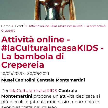
Home
>
Eventi
>
Attività online - #laCulturaincasaKIDS - La bambola di
Tu sei qui
Crepereia
Attività online -
#laCulturaincasaKIDS -
La bambola di
Crepereia
10/04/2020 - 30/06/2021
Musei Capitolini Centrale Montemartini
Per
#laCulturaincasaKIDS
Centrale
Montemartini
propone un’attività dedicata ai
più piccoli legata all'antichissima bambola in
avorio esposta nel museo.