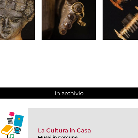
In archivio
La Cultura in Casa
Musei in Comune