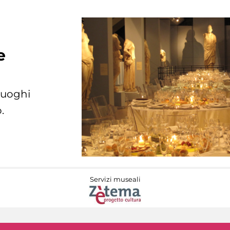
e
 luoghi
.
Servizi museali