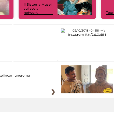
Il Sistema Musei
sui social
network
Tour
eiincomuneroma