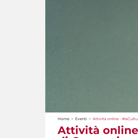
Home
>
Eventi
>
Attività online - #laCul
Tu sei qui
Attività onlin