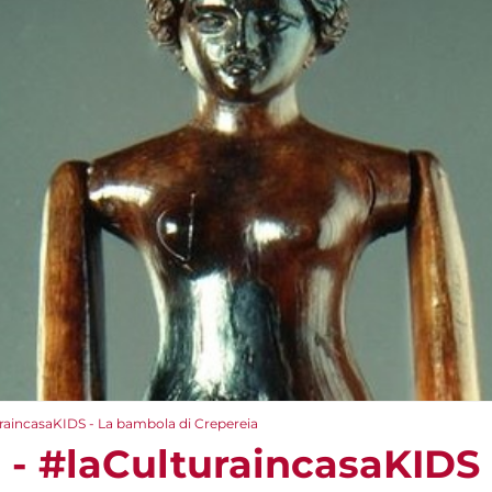
turaincasaKIDS - La bambola di Crepereia
e - #laCulturaincasaKIDS