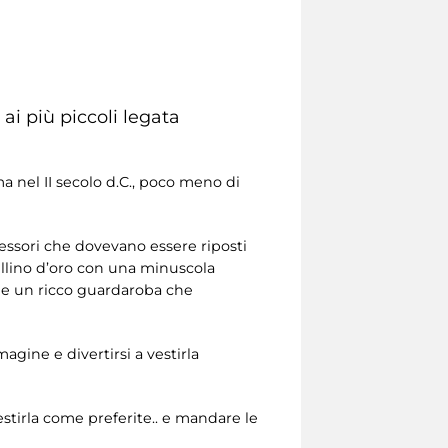
ai più piccoli legata
a nel II secolo d.C., poco meno di
essori che dovevano essere riposti
nellino d’oro con una minuscola
he un ricco guardaroba che
agine e divertirsi a vestirla
vestirla come preferite.. e mandare le