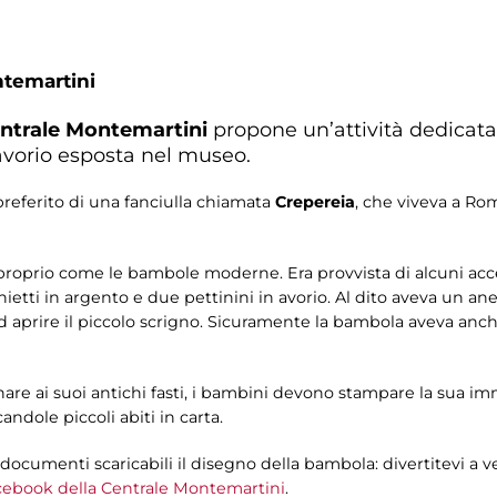
ntemartini
ntrale Montemartini
propone un’attività dedicata 
avorio esposta nel museo.
 preferito di una fanciulla chiamata
Crepereia
, che viveva a Rom
, proprio come le bambole moderne. Era provvista di alcuni acc
hietti in argento e due pettinini in avorio. Al dito aveva un a
 aprire il piccolo scrigno. Sicuramente la bambola aveva anc
are ai suoi antichi fasti, i bambini devono stampare la sua imm
andole piccoli abiti in carta.
i documenti scaricabili il disegno della bambola: divertitevi a 
cebook della Centrale Montemartini
.