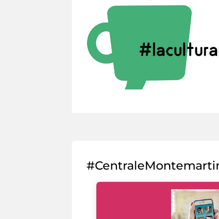
#CentraleMontemarti