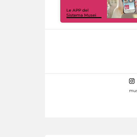
Le APP del
Sistema Musei
mus