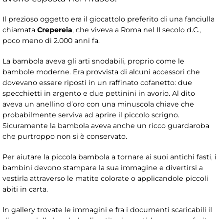
Il prezioso oggetto era il giocattolo preferito di una fanciulla
chiamata
Crepereia
, che viveva a Roma nel II secolo d.C.,
poco meno di 2.000 anni fa.
La bambola aveva gli arti snodabili, proprio come le
bambole moderne. Era provvista di alcuni accessori che
dovevano essere riposti in un raffinato cofanetto: due
specchietti in argento e due pettinini in avorio. Al dito
aveva un anellino d’oro con una minuscola chiave che
probabilmente serviva ad aprire il piccolo scrigno.
Sicuramente la bambola aveva anche un ricco guardaroba
che purtroppo non si è conservato.
Per aiutare la piccola bambola a tornare ai suoi antichi fasti, i
bambini devono stampare la sua immagine e divertirsi a
vestirla attraverso le matite colorate o applicandole piccoli
abiti in carta.
In gallery trovate le immagini e fra i documenti scaricabili il