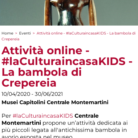
Home
>
Eventi
>
Attività online - #laCulturaincasaKIDS - La bambola di
Tu sei qui
Crepereia
Attività online -
#laCulturaincasaKIDS -
La bambola di
Crepereia
10/04/2020 - 30/06/2021
Musei Capitolini Centrale Montemartini
Per
#laCulturaincasaKIDS
Centrale
Montemartini
propone un’attività dedicata ai
più piccoli legata all'antichissima bambola in
avorio esposta nel museo.