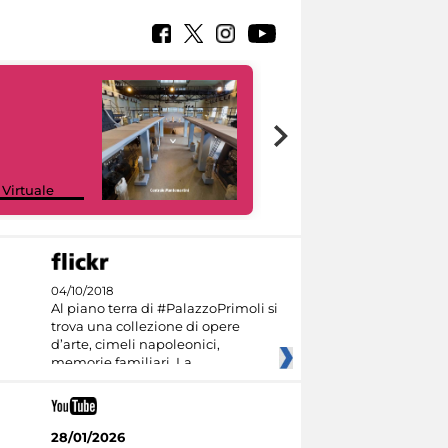
Google Arts &
 Virtuale
Culture
04/10/2018
Al piano terra di #PalazzoPrimoli si
trova una collezione di opere
d’arte, cimeli napoleonici,
memorie familiari. La
28/01/2026