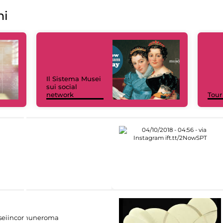
ni
Il Sistema Musei
sui social
network
Tour
eiincomuneroma