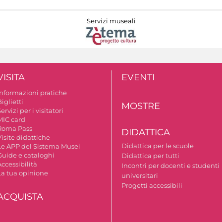
Servizi museali
VISITA
EVENTI
Informazioni pratiche
iglietti
MOSTRE
ervizi per i visitatori
MIC card
Roma Pass
DIDATTICA
isite didattiche
Didattica per le scuole
Le APP del Sistema Musei
Guide e cataloghi
Didattica per tutti
ccessibilità
Incontri per docenti e studenti
La tua opinione
universitari
Progetti accessibili
ACQUISTA