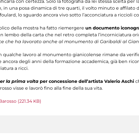
tificarla con certezza. Solo la fotografia da lei stessa scelta per
in una posa dinamica di tre quarti, il volto minuto e affilato d
 foulard, lo sguardo ancora vivo sotto l’acconciatura a riccioli co
blico della mostra ha fatto riemergere
un documento iconograf
un lembo della carta che nel retro completa l’incorniciatura ori
ice che ha lavorato anche al monumento di Garibaldi al Gian
n qualche lavoro al monumento gianicolense rimane da verificar
 ancora degli anni della formazione accademica, già ben riconosc
atura a ricci.
er la prima volta
per concessione dell’artista Valerio Aschi
ch
sso visse e lavorò fino alla fine della sua vita.
Barosso (221.34 KB)