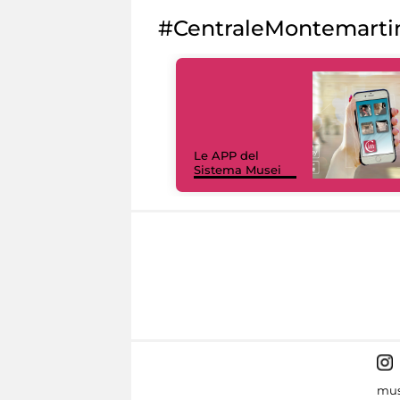
#CentraleMontemarti
Le APP del
Sistema Musei
mus