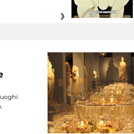
e
 luoghi
.