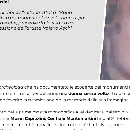
tini
 il dipinto“Autoritratto” di Maria
ico eccezionale, che svela l’immagine
ta e che, provenie dalla sua casa-
sione dell’artista Valerio Aschi.
-archeologa
che ha documentato le scoperte dei monumenti an
ento è rimasta, per decenni, una
donna senza volto
: il ruolo 
nno favorito la trasmissione della memoria della sua immagine.
nto della prima mostra monografica a lei dedicata, dal titolo
Ma
ta ai
Musei Capitolini, Centrale Montemartini
fino al 22 febbr
 documenti fotografici e cinematografici relativi a contesti 