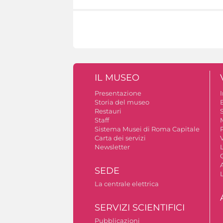
IL MUSEO
Presentazione
Storia del museo
B
Restauri
S
Staff
Sistema Musei di Roma Capitale
Carta dei servizi
V
Newsletter
A
SEDE
La centrale elettrica
SERVIZI SCIENTIFICI
Pubblicazioni