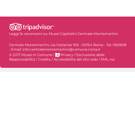
Leggi le recensioni su:
Musei Capitolini Centrale Montemartini
Centrale Montemartini, via Ostiense 106 - 00154 Roma - Tel. 060608
- Email: info.centralemontemartini@comune.roma.it
© 2017 Musei in Comune
/
Privacy
/
Esclusione delle
Responsabilità
/
Credits
/
Accessibilità del sito web
/
XML-rss