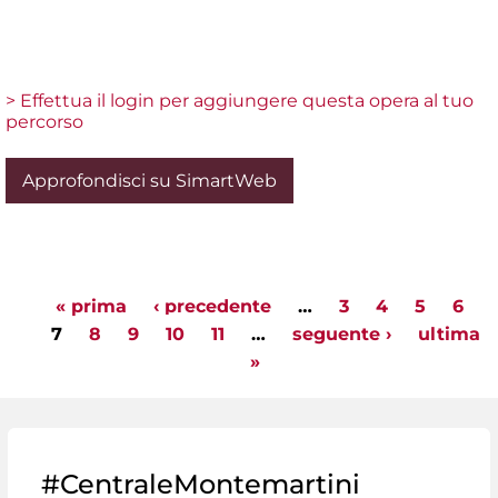
> Effettua il login per aggiungere questa opera al tuo
percorso
Approfondisci su SimartWeb
« prima
‹ precedente
…
3
4
5
6
Pagine
7
8
9
10
11
…
seguente ›
ultima
»
#CentraleMontemartini