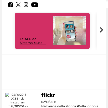
Il 
Le APP del
Mus
Sistema Musei
net
02/10/2018
Nel verde della storica #VillaTorlonia,