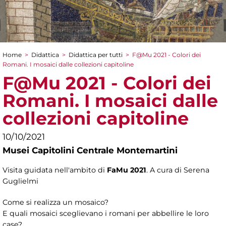
Home
>
Didattica
>
Didattica per tutti
>
F@Mu 2021 - Colori dei
Tu sei qui
Romani. I mosaici dalle collezioni capitoline
F@Mu 2021 - Colori dei
Romani. I mosaici dalle
collezioni capitoline
10/10/2021
Musei Capitolini Centrale Montemartini
Visita guidata nell'ambito di
FaMu 2021
. A cura di Serena
Guglielmi
Come si realizza un mosaico?
E quali mosaici sceglievano i romani per abbellire le loro
case?