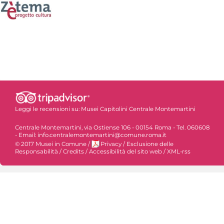
Leggi le recensioni su:
Musei Capitolini Centrale Montemartini
Centrale Montemartini, via Ostiense 106 - 00154 Roma - Tel. 060608
- Email: info.centralemontemartini@comune.roma.it
© 2017 Musei in Comune
/
Privacy
/
Esclusione delle
Responsabilità
/
Credits
/
Accessibilità del sito web
/
XML-rss