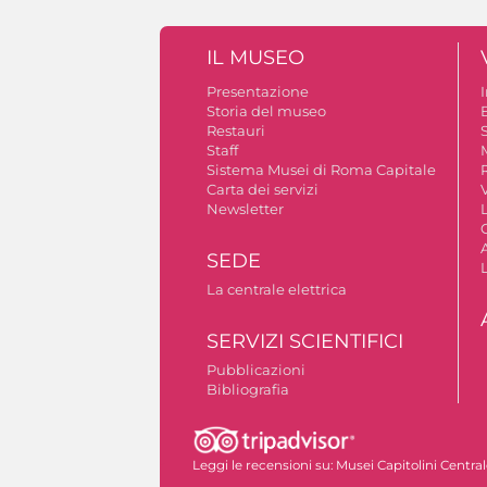
IL MUSEO
Presentazione
Storia del museo
B
Restauri
S
Staff
Sistema Musei di Roma Capitale
Carta dei servizi
V
Newsletter
A
SEDE
La centrale elettrica
SERVIZI SCIENTIFICI
Pubblicazioni
Bibliografia
Autorizzazione riprese fotografiche
Leggi le recensioni su:
Musei Capitolini Centra