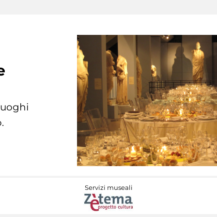
e
 luoghi
.
Servizi museali