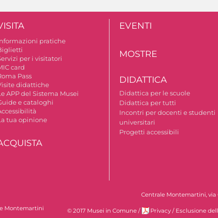
VISITA
EVENTI
Informazioni pratiche
iglietti
MOSTRE
ervizi per i visitatori
MIC card
Roma Pass
DIDATTICA
isite didattiche
Didattica per le scuole
Le APP del Sistema Musei
Guide e cataloghi
Didattica per tutti
ccessibilità
Incontri per docenti e studenti
La tua opinione
universitari
Progetti accessibili
ACQUISTA
Centrale Montemartini, via 
le Montemartini
© 2017 Musei in Comune
/
Privacy
/
Esclusione del