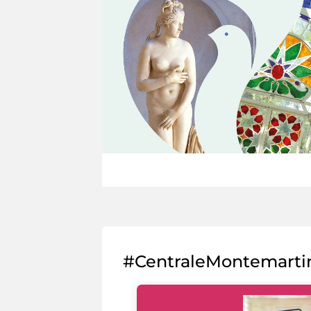
#CentraleMontemarti