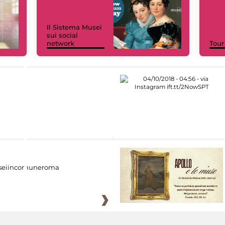
Il Sistema Musei
sui social
network
Tour
eiincomuneroma