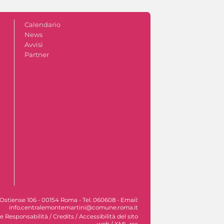
Calendario
News
Avvisi
Partner
Ostiense 106 - 00154 Roma - Tel. 060608 - Email:
info.centralemontemartini@comune.roma.it
le Responsabilità
/
Credits
/
Accessibilità del sito
web
/
XML-rss