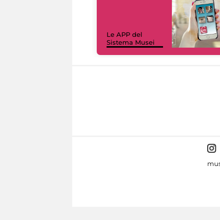
Le APP del
Sistema Musei
mus