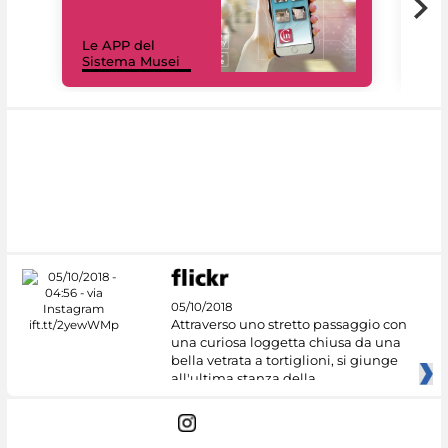
Il 
Le APP del
Mus
Sistema Musei
net
05/10/2018
Attraverso uno stretto passaggio con
una curiosa loggetta chiusa da una
bella vetrata a tortiglioni, si giunge
all'ultima stanza della