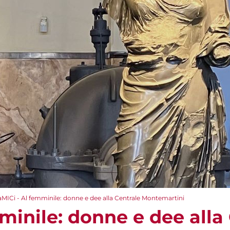
aMICi - Al femminile: donne e dee alla Centrale Montemartini
minile: donne e dee alla