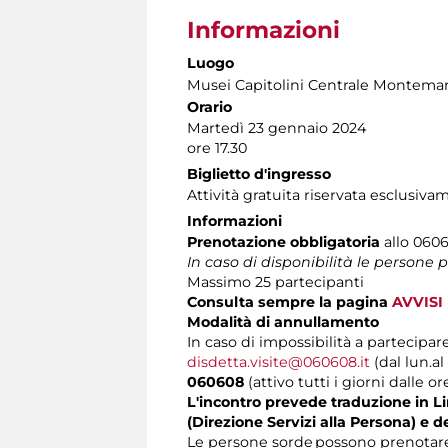
Informazioni
Luogo
Musei Capitolini Centrale Montemar
Orario
Martedì 23 gennaio 2024
ore 17.30
Biglietto d'ingresso
Attività gratuita riservata esclusiva
Informazioni
Prenotazione obbligatoria
allo 0606
In caso di disponibilità le persone
Massimo
25 partecipanti
Consulta sempre la pagina
AVVISI
Modalità di annullamento
In caso di impossibilità a partecipare
disdetta.visite@060608.it
(dal lun.al
060608
(attivo tutti i giorni dalle or
L'incontro prevede traduzione in Lin
(Direzione Servizi alla Persona) e d
Le persone sorde possono prenotare 