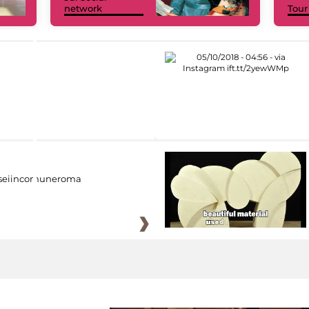
network
Tour
eiincomuneroma