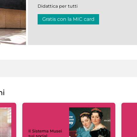
Didattica per tutti
Gratis con la MIC card
ni
Il Sistema Musei
sui social