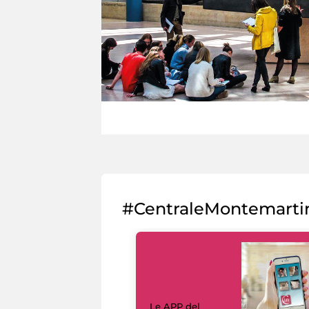
#CentraleMontemarti
Le APP del