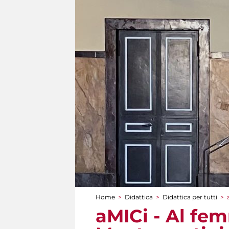
Home
>
Didattica
>
Didattica per tutti
>
Tu sei qui
aMICi - Al fem