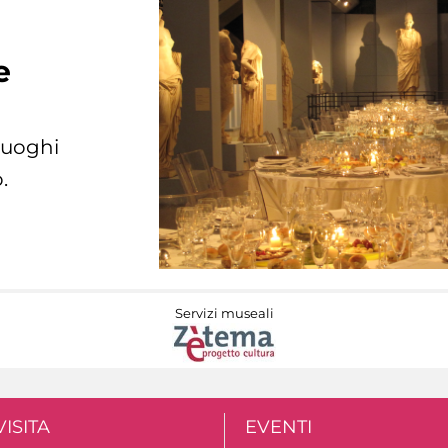
e
 luoghi
.
Servizi museali
VISITA
EVENTI