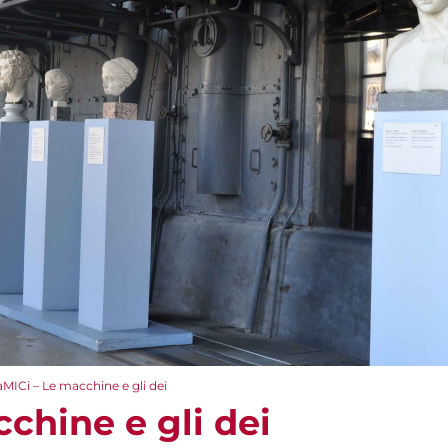
aMICi – Le macchine e gli dei
chine e gli dei