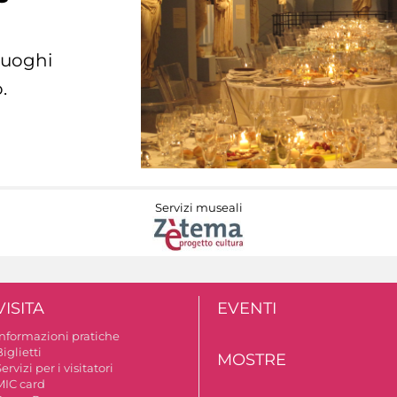
 luoghi
.
Servizi museali
VISITA
EVENTI
Informazioni pratiche
iglietti
MOSTRE
ervizi per i visitatori
MIC card