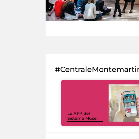
#CentraleMontemarti
Le APP del
Sistema Musei