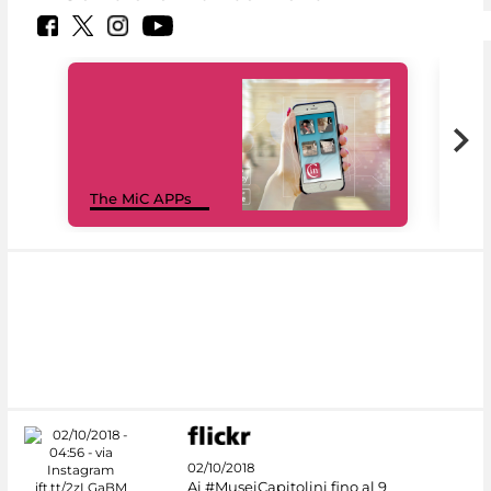
MiC
The MiC APPs
net
02/10/2018
Ai #MuseiCapitolini fino al 9