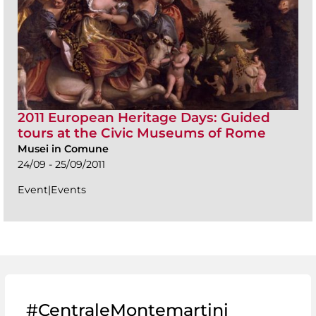
2011 European Heritage Days: Guided
tours at the Civic Museums of Rome
Musei in Comune
24/09 - 25/09/2011
Event|Events
#CentraleMontemartini