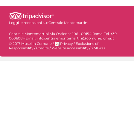
Leggi le recensioni su:
Centrale Montemartini
Centrale Montemartini, via Ostiense 106 - 00154 Roma. Tel. +39
060608 - Email: info.centralemontemartini@comune.roma.it
© 2017 Musei in Comune
/
Privacy
/
Exclusions of
Responsibility
/
Credits
/
Website accessibility
/
XML-rss