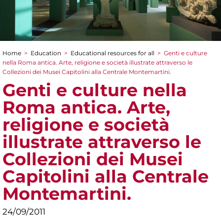
Home
>
Education
>
Educational resources for all
>
Genti e culture
You are here
nella Roma antica. Arte, religione e società illustrate attraverso le
Collezioni dei Musei Capitolini alla Centrale Montemartini.
Genti e culture nella
Roma antica. Arte,
religione e società
illustrate attraverso le
Collezioni dei Musei
Capitolini alla Centrale
Montemartini.
24/09/2011