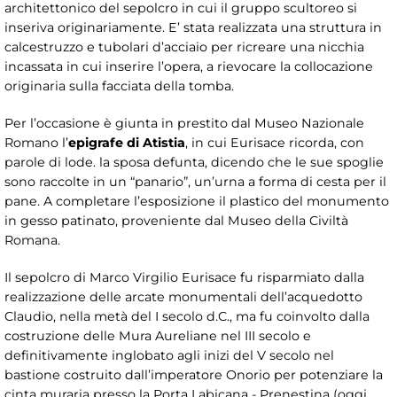
architettonico del sepolcro in cui il gruppo scultoreo si
inseriva originariamente. E’ stata realizzata una struttura in
calcestruzzo e tubolari d’acciaio per ricreare una nicchia
incassata in cui inserire l’opera, a rievocare la collocazione
originaria sulla facciata della tomba.
Per l’occasione è giunta in prestito dal Museo Nazionale
Romano l’
epigrafe di Atistia
, in cui Eurisace ricorda, con
parole di lode. la sposa defunta, dicendo che le sue spoglie
sono raccolte in un “panario”, un’urna a forma di cesta per il
pane. A completare l’esposizione il plastico del monumento
in gesso patinato, proveniente dal Museo della Civiltà
Romana.
Il sepolcro di Marco Virgilio Eurisace fu risparmiato dalla
realizzazione delle arcate monumentali dell’acquedotto
Claudio, nella metà del I secolo d.C., ma fu coinvolto dalla
costruzione delle Mura Aureliane nel III secolo e
definitivamente inglobato agli inizi del V secolo nel
bastione costruito dall’imperatore Onorio per potenziare la
cinta muraria presso la Porta Labicana - Prenestina (oggi