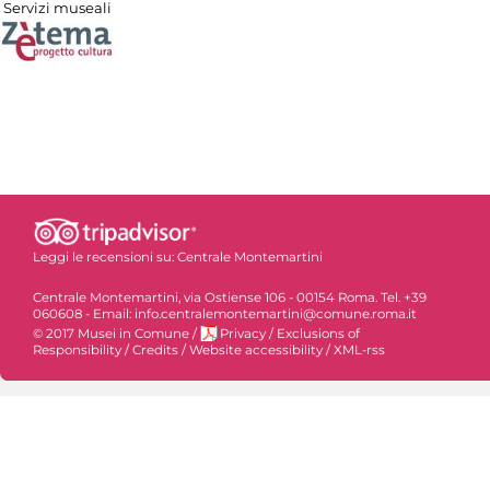
Servizi museali
Leggi le recensioni su:
Centrale Montemartini
Centrale Montemartini, via Ostiense 106 - 00154 Roma. Tel. +39
060608 - Email: info.centralemontemartini@comune.roma.it
© 2017 Musei in Comune
/
Privacy
/
Exclusions of
Responsibility
/
Credits
/
Website accessibility
/
XML-rss