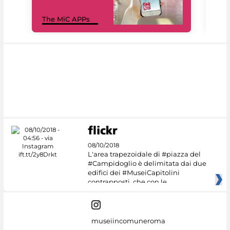
MiC
The MiC APPs
net
08/10/2018
L'area trapezoidale di #piazza del
#Campidoglio è delimitata dai due
edifici dei #MuseiCapitolini
contrapposti, che con le
museiincomuneroma