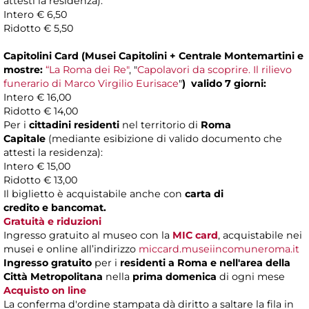
attesti la residenza):
Intero € 6,50
Ridotto € 5,50
Capitolini Card (Musei Capitolini + Centrale Montemartini e
mostre:
“La Roma dei Re"
,
"
Capolavori da scoprire. Il rilievo
funerario di Marco Virgilio Eurisace
"
)
valido 7 giorni:
Intero € 16,00
Ridotto € 14,00
Per i
cittadini residenti
nel territorio di
Roma
Capitale
(mediante esibizione di valido documento che
attesti la residenza):
Intero € 15,00
Ridotto € 13,00
Il biglietto è acquistabile anche con
carta di
credito e bancomat.
Gratuità e riduzioni
Ingresso gratuito al museo con la
MIC card
, acquistabile nei
musei e online all’indirizzo
miccard.museiincomuneroma.it
Ingresso gratuito
per i
residenti a Roma
e nell'area della
Città Metropolitana
nella
prima domenica
di ogni mese
Acquisto on line
La conferma d'ordine stampata dà diritto a saltare la fila in