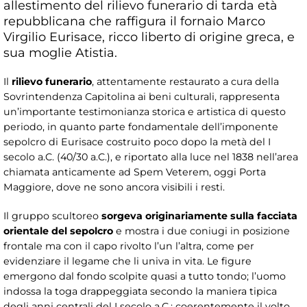
allestimento del rilievo funerario di tarda età
repubblicana che raffigura il fornaio Marco
Virgilio Eurisace, ricco liberto di origine greca, e
sua moglie Atistia.
Il
rilievo funerario
, attentamente restaurato a cura della
Sovrintendenza Capitolina ai beni culturali, rappresenta
un’importante testimonianza storica e artistica di questo
periodo, in quanto parte fondamentale dell’imponente
sepolcro di Eurisace costruito poco dopo la metà del I
secolo a.C. (40/30 a.C.), e riportato alla luce nel 1838 nell’area
chiamata anticamente ad Spem Veterem, oggi Porta
Maggiore, dove ne sono ancora visibili i resti.
Il gruppo scultoreo
sorgeva originariamente sulla facciata
orientale del sepolcro
e mostra i due coniugi in posizione
frontale ma con il capo rivolto l’un l’altra, come per
evidenziare il legame che li univa in vita. Le figure
emergono dal fondo scolpite quasi a tutto tondo; l’uomo
indossa la toga drappeggiata secondo la maniera tipica
degli anni centrali del I secolo a.C.; coerentemente il volto