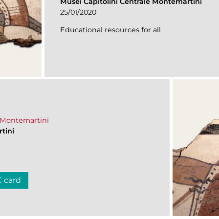
Musei Capitolini Centrale Montemartini
25/01/2020
Educational resources for all
e Montemartini
tini
C card