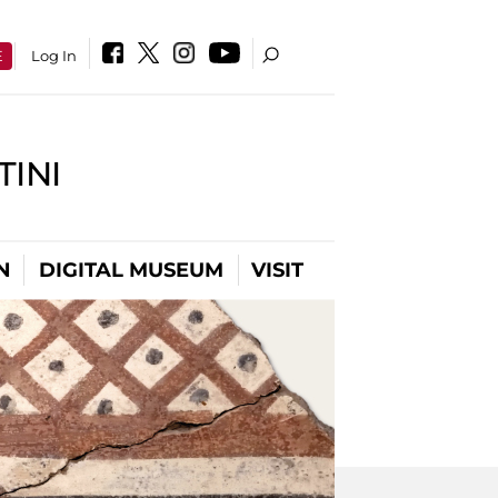
E
Log In
INI
N
DIGITAL MUSEUM
VISIT