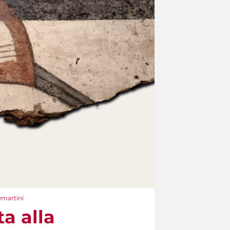
temartini
ta alla