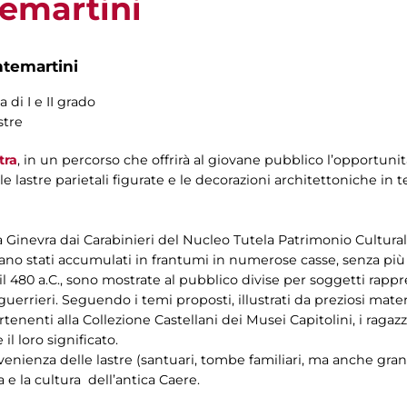
emartini
ntemartini
 di I e II grado
stre
tra
, in un percorso che offrirà al giovane pubblico l’opportuni
e lastre parietali figurate e le decorazioni architettoniche in t
a Ginevra dai Carabinieri del Nucleo Tutela Patrimonio Culturale
e erano stati accumulati in frantumi in numerose casse, senza pi
e il 480 a.C., sono mostrate al pubblico divise per soggetti rappre
e i guerrieri. Seguendo i temi proposti, illustrati da preziosi ma
rtenenti alla Collezione Castellani dei Musei Capitolini, i ragaz
il loro significato.
ovenienza delle lastre (santuari, tombe familiari, ma anche gran
 e la cultura dell’antica Caere.