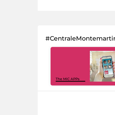
#CentraleMontemarti
The MiC APPs