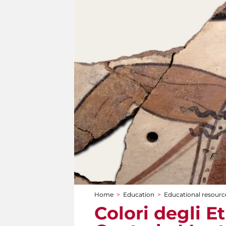
Home
>
Education
>
Educational resourc
You are here
Colori degli Et