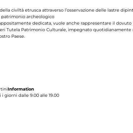
ella civiltà etrusca attraverso l’osservazione delle lastre dipin
el patrimonio archeologico
 appositamente dedicata, vuole anche rappresentare il dovuto r
ieri Tutela Patrimonio Culturale, impegnato quotidianamente ne
nostro Paese.
tini
Information
i giorni dalle 9.00 alle 19.00