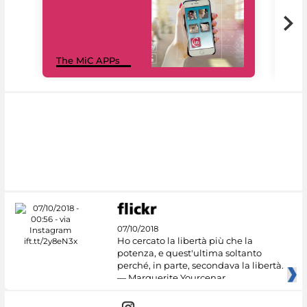
MiC
The MiC APPs
net
07/10/2018
Ho cercato la libertà più che la
potenza, e quest'ultima soltanto
perché, in parte, secondava la libertà.
— Marguerite Yourcenar