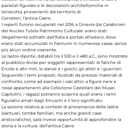
parietali figurate e le decorazioni architettoniche in
terracotta, provenienti dal territorio di
Cerveteri, l’antica Caere.
I reperti furono recuperati nel 2016 a Ginevra dai Carabinieri
del Nucleo Tutela Patrimonio Culturale: erano stati
illegalmente sottratti dall’Italia e portati all’estero, dove
erano stati accumulati in frantumi in numerose casse, senza
più alcun ordine coerente.
Le lastre dipinte, databili tra il 530 e il 480 a.C., sono mostrate
al pubblico divise per soggetti rappresentati: le fatiche di
Ercole e altri miti, le danze e i giochi, gli atleti e i guerrieri.
Seguendo i temi proposti, illustrati da preziosi materiali di
confronto, come ad esempio i vasi attici a figure nere e
rosse appartenenti alla Collezione Castellani dei Musei
Capitolini, i ragazzi potranno scoprire quali erano i temi
figurativi amati dagli Etruschi e il loro significato.
La sezione relativa ai contesti di provenienza delle lastre
(santuari, tombe familiari, ma anche grandi case
aristocratiche), sarà invece opportunità di approfondire la
storia e la cultura dell’antica Caere.