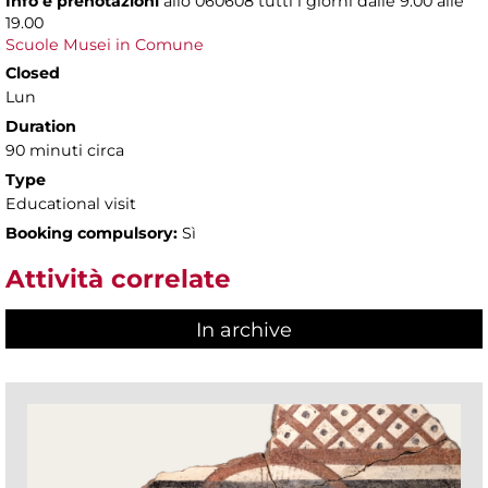
Info e prenotazioni
allo
060608 tutti i giorni dalle 9.00 alle
19.00
Scuole Musei in Comune
Closed
Lun
Duration
90 minuti circa
Type
Educational visit
Booking compulsory:
Sì
Attività correlate
In archive