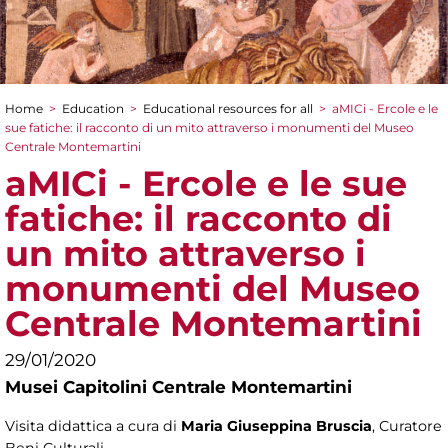
Home
>
Education
>
Educational resources for all
>
aMICi - Ercole e le
You are here
sue fatiche: il racconto di un mito attraverso i monumenti del Museo
Centrale Montemartini
aMICi - Ercole e le sue
fatiche: il racconto di
un mito attraverso i
monumenti del Museo
Centrale Montemartini
29/01/2020
Musei Capitolini Centrale Montemartini
Visita didattica a cura di
Maria Giuseppina Bruscia
, Curatore
Beni Culturali