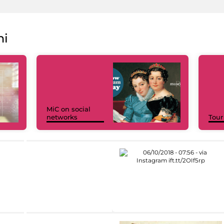
ni
MiC on social
networks
Tour