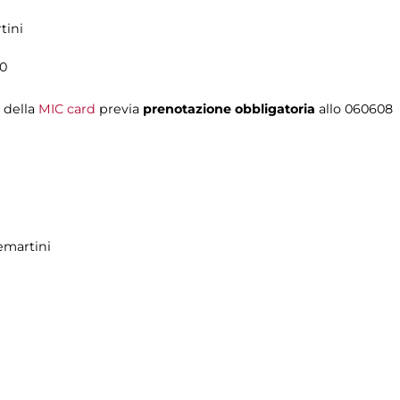
tini
30
i della
MIC card
previa
prenotazione obbligatoria
allo 060608
emartini