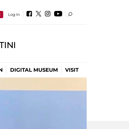
E
Log In
INI
N
DIGITAL MUSEUM
VISIT