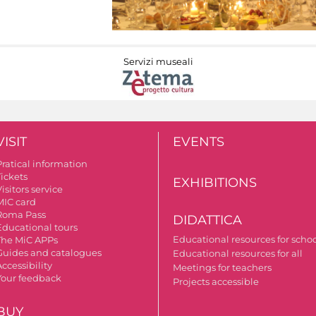
Servizi museali
VISIT
EVENTS
Pratical information
Tickets
EXHIBITIONS
isitors service
MIC card
Roma Pass
DIDATTICA
Educational tours
Educational resources for scho
The MiC APPs
Guides and catalogues
Educational resources for all
ccessibility
Meetings for teachers
Your feedback
Projects accessible
BUY