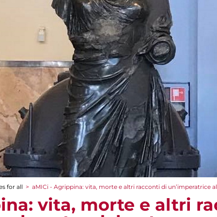
s for all
>
aMICi - Agrippina: vita, morte e altri racconti di un’imperatrice a
na: vita, morte e altri ra