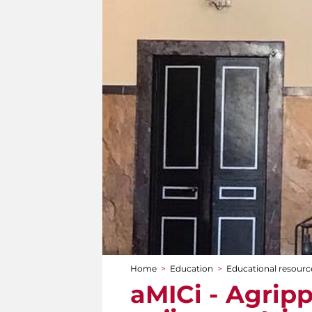
Home
>
Education
>
Educational resource
You are here
aMICi - Agrippi