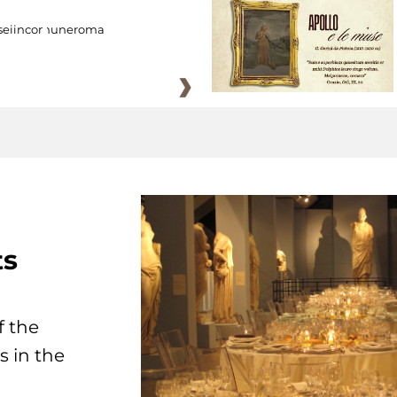
eiincomuneroma
ts
f the
s in the