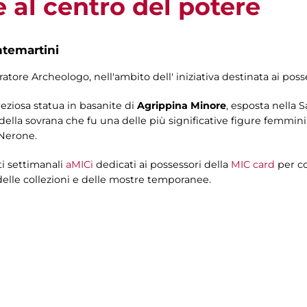
 al centro del potere
ntemartini
uratore Archeologo, nell'ambito dell' iniziativa destinata ai pos
eziosa statua in basanite di
Agrippina Minore
, esposta nella 
a della sovrana che fu una delle più significative figure femmi
 Nerone.
ti settimanali
aMICi
dedicati ai possessori della
MIC card
per co
elle collezioni e delle mostre temporanee.