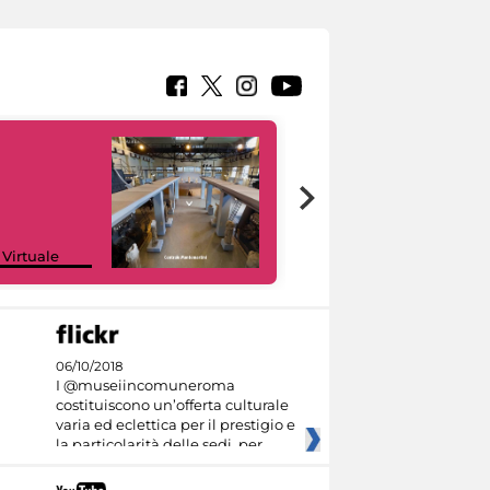
Google Arts &
 Virtuale
Culture
06/10/2018
I @museiincomuneroma
costituiscono un’offerta culturale
varia ed eclettica per il prestigio e
la particolarità delle sedi, per