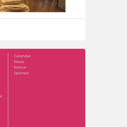
Calendar
News
Notice
Sponsor
ol