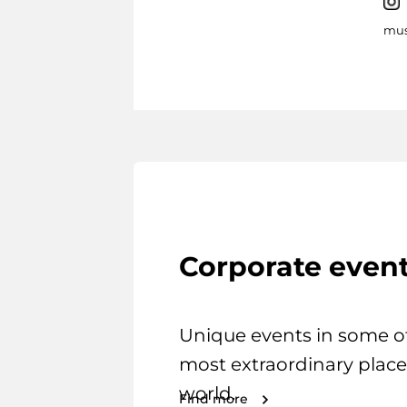
mus
Corporate even
Unique events in some o
most extraordinary place
world.
Find more