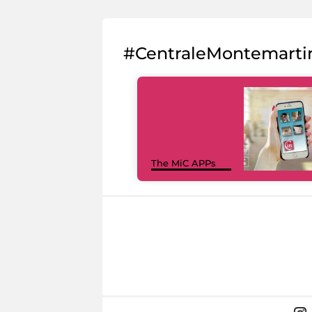
#CentraleMontemarti
The MiC APPs