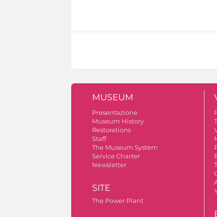
MUSEUM
Presentazione
Museum History
Restorations
V
Staff
The Museum System
Service Charter
Newsletter
A
SITE
The Power Plant