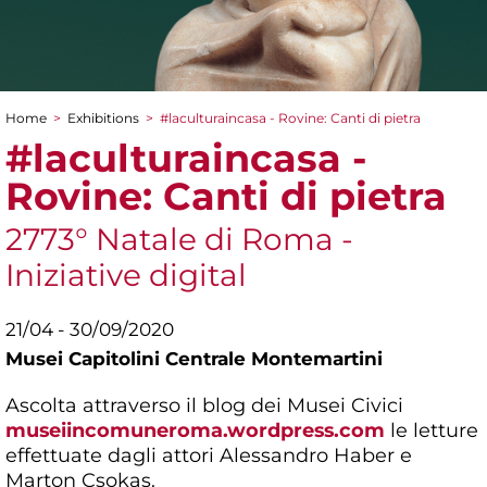
Home
>
Exhibitions
>
#laculturaincasa - ​Rovine: Canti di pietra
You are here
#laculturaincasa - ​
Rovine: Canti di pietra
2773° Natale di Roma -
Iniziative digital
21/04 - 30/09/2020
Musei Capitolini Centrale Montemartini
Ascolta attraverso il blog dei Musei Civici
museiincomuneroma.wordpress.com
le letture
effettuate dagli attori Alessandro Haber e
Marton Csokas.