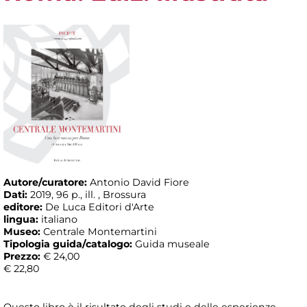
Autore/curatore:
Antonio David Fiore
Dati:
2019, 96 p., ill. , Brossura
editore:
De Luca Editori d'Arte
lingua:
italiano
Museo:
Centrale Montemartini
Tipologia guida/catalogo:
Guida museale
Prezzo:
€ 24,00
€ 22,80