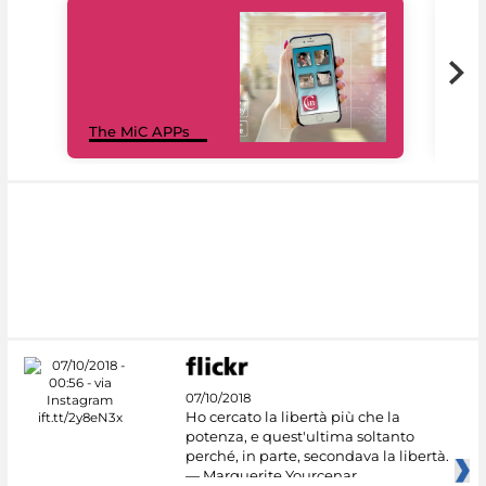
MiC
The MiC APPs
net
07/10/2018
Ho cercato la libertà più che la
potenza, e quest'ultima soltanto
perché, in parte, secondava la libertà.
— Marguerite Yourcenar