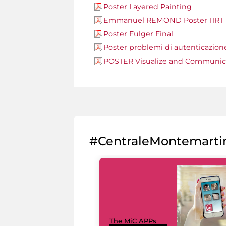
Poster Layered Painting
Emmanuel REMOND Poster 11RT
Poster Fulger Final
Poster problemi di autenticazion
POSTER Visualize and Communic
#CentraleMontemarti
The MiC APPs