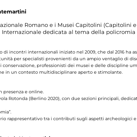
ntemartini
zionale Romano e i Musei Capitolini (Capitolini e
Internazionale dedicata al tema della policromia 
 di incontri internazionali iniziato nel 2009, che dal 2016 ha 
ità per specialisti provenienti da un ampio ventaglio di disci
i di conservazione, professionisti dei musei e delle discipline u
rche in un contesto multidisciplinare aperto e stimolante.
n presenza e online.
avola Rotonda (Berlino 2020), con due sezioni principali, dedic
omia”.
io rappresentativo tra i contributi sugli aspetti archeologici e 