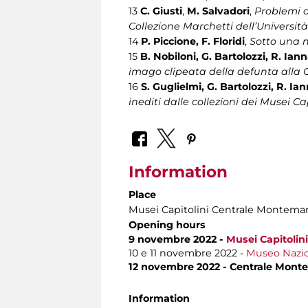
13
C. Giusti
,
M. Salvadori
,
Problemi d
Collezione Marchetti dell’Universit
14
P. Piccione, F. Floridi
,
Sotto una nu
15
B. Nobiloni, G. Bartolozzi, R. Ian
imago clipeata della defunta alla C
16
S. Guglielmi, G. Bartolozzi, R. I
inediti dalle collezioni dei Musei Ca
Information
Place
Musei Capitolini Centrale Montemar
Opening hours
9 novembre 2022 -
Musei Capitolini
10 e 11 novembre 2022 -
Museo Nazio
12 novembre 2022 - Centrale Monte
Information