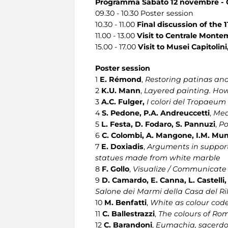
Programma Sabato 12 novembre - 
09.30 - 10.30 Poster session
10.30 - 11.00
Final discussion of the
11.00 - 13.00
Visit to Centrale Monte
15.00 - 17.00
Visit to Musei Capitolini,
Poster session
1
E. Rémond
,
Restoring patinas and
2
K.U. Mann
,
Layered painting. How
3
A.C. Fulger,
I colori del Tropaeum 
4
S. Pedone, P.A. Andreuccetti
,
Med
5
L. Festa, D. Fodaro, S. Pannuzi
,
Po
6
C. Colombi, A. Mangone, I.M. Mun
7
E. Doxiadis
,
Arguments in support 
statues made from white marble
8
F. Gollo
,
Visualize / Communicate
9
D. Camardo, E. Canna, L. Castelli,
Salone dei Marmi della Casa del Ril
10
M. Benfatti
,
White as colour cod
11
C. Ballestrazzi
,
The colours of Rom
12
C. Barandoni
,
Eumachia, sacerdot