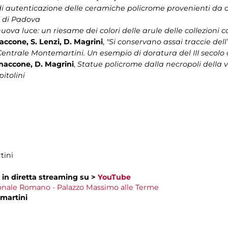
i autenticazione delle ceramiche policrome provenienti da col
à di Padova
ova luce: un riesame dei colori delle arule delle collezioni c
naccone, S. Lenzi, D. Magrini
,
"Si conservano assai traccie del
entrale Montemartini. Un esempio di doratura del III secolo d
annaccone, D. Magrini
,
Statue policrome dalla necropoli della v
pitolini
tini
in diretta streaming su >
YouTube
nale Romano - Palazzo Massimo alle Terme
martini