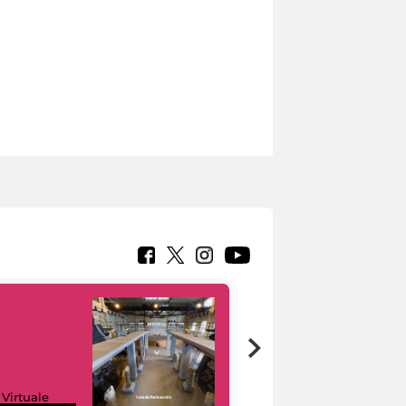
Google Arts &
 Virtuale
Culture