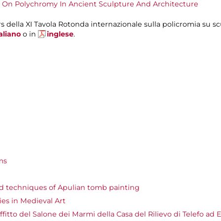
e On Polychromy In Ancient Sculpture And Architecture
ers della XI Tavola Rotonda internazionale sulla policromia su sc
taliano
o in
inglese
.
ms
d techniques of Apulian tomb painting
es in Medieval Art
fitto del Salone dei Marmi della Casa del Rilievo di Telefo ad 