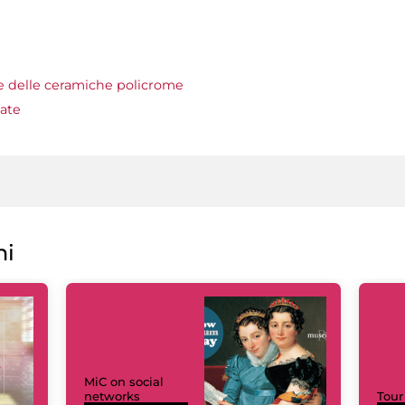
e delle ceramiche policrome
ate
ni
MiC on social
networks
Tour