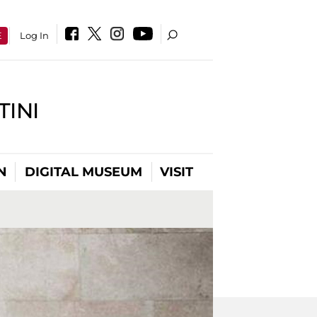
E
Log In
INI
N
DIGITAL MUSEUM
VISIT