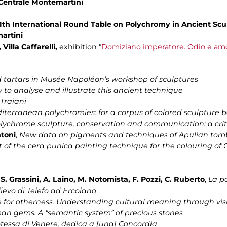
Centrale Montemartini
 11th International Round Table on Polychromy in Ancient Sc
martini
 Villa Caffarelli,
exhibition “
Domiziano imperatore. Odio e am
 tartars in Musée Napoléon’s workshop of sculptures
 to analyse and illustrate this ancient technique
Traiani
iterranean polychromies: for a corpus of colored sculpture
lychrome sculpture, conservation and communication: a cri
toni
,
New data on pigments and techniques of Apulian tom
of the cera punica painting technique for the colouring of C
 S. Grassini, A. Laino, M. Notomista, F. Pozzi, C. Ruberto
,
La po
ievo di Telefo ad Ercolano
e for otherness. Understanding cultural meaning through vi
an gems. A “semantic system” of precious stones
essa di Venere, dedica a [una] Concordia