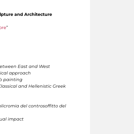
ulpture and Architecture
ore
”
 between East and West
tical approach
b painting
lassical and Hellenistic Greek
licromia del controsoffitto del
sual impact