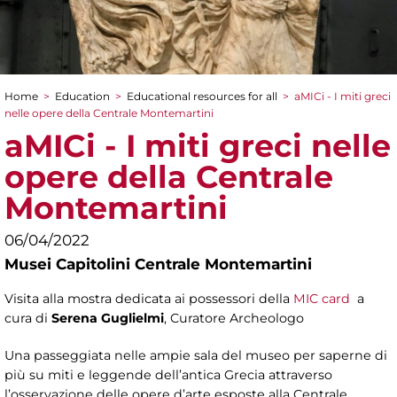
Home
>
Education
>
Educational resources for all
>
aMICi - I miti greci
You are here
nelle opere della Centrale Montemartini
aMICi - I miti greci nelle
opere della Centrale
Montemartini
06/04/2022
Musei Capitolini Centrale Montemartini
Visita alla mostra dedicata ai possessori della
MIC card
a
cura di
Serena Guglielmi
, Curatore Archeologo
Una passeggiata nelle ampie sala del museo per saperne di
più su miti e leggende dell’antica Grecia attraverso
l’osservazione delle opere d’arte esposte alla Centrale