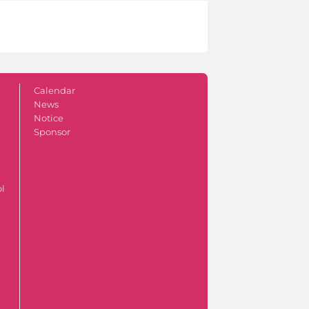
Calendar
News
Notice
Sponsor
ol