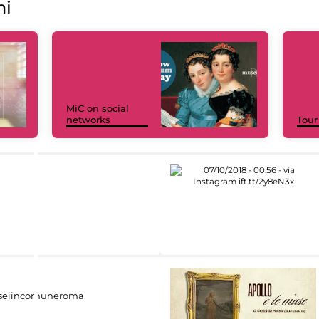
ni
MiC on social
networks
Tour
eiincomuneroma