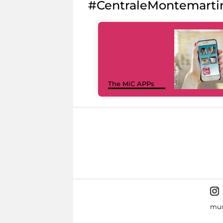
#CentraleMontemarti
The MiC APPs
mus