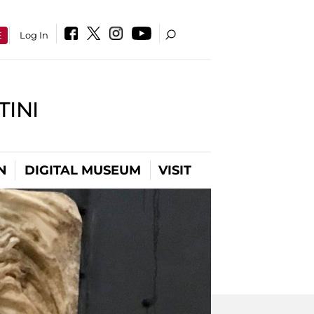
E
Log In
INI
N
DIGITAL MUSEUM
VISIT