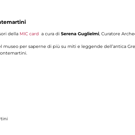
ntemartini
sori della
MIC card
a cura di
Serena Guglielmi
, Curatore Arch
l museo per saperne di più su miti e leggende dell’antica Grec
Montemartini.
tini