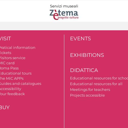
Servizi museali
VISIT
EVENTS
Pratical information
Tickets
EXHIBITIONS
isitors service
MIC card
Roma Pass
DIDATTICA
Educational tours
Educational resources for scho
The MiC APPs
Guides and catalogues
Educational resources for all
ccessibility
Meetings for teachers
Your feedback
Projects accessible
BUY