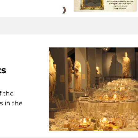
ts
f the
s in the