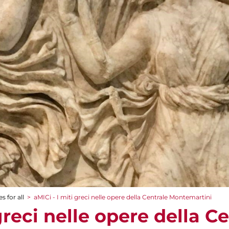
s for all
>
aMICi - I miti greci nelle opere della Centrale Montemartini
greci nelle opere della C