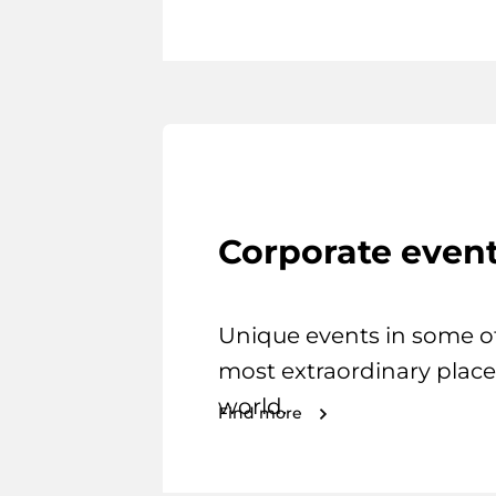
Corporate even
Unique events in some o
most extraordinary place
world.
Find more