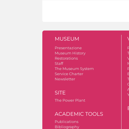
MUSEUM
Presentazione
Museum History
Restorations
V
Staff
The Museum System
Service Charter
Newsletter
A
SITE
The Power Plant
ACADEMIC TOOLS
Publications
Bibliography