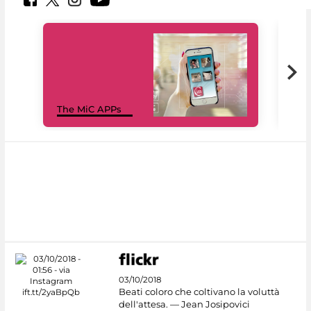
MiC
The MiC APPs
net
03/10/2018
Beati coloro che coltivano la voluttà
dell'attesa. — Jean Josipovici