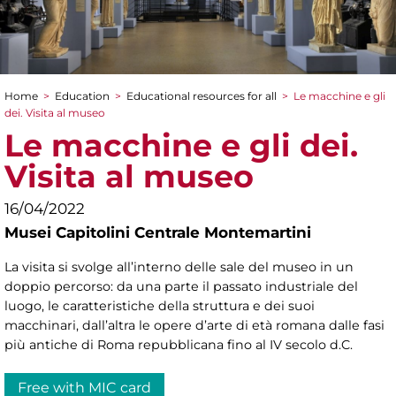
Home
>
Education
>
Educational resources for all
>
Le macchine e gli
You are here
dei. Visita al museo
Le macchine e gli dei.
Visita al museo
16/04/2022
Musei Capitolini Centrale Montemartini
La visita si svolge all’interno delle sale del museo in un
doppio percorso: da una parte il passato industriale del
luogo, le caratteristiche della struttura e dei suoi
macchinari, dall’altra le opere d’arte di età romana dalle fasi
più antiche di Roma repubblicana fino al IV secolo d.C.
Free with MIC card