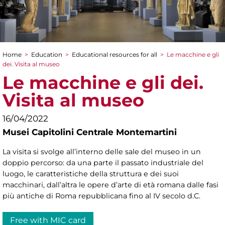
Home
>
Education
>
Educational resources for all
>
Le macchine e gli
You are here
dei. Visita al museo
Le macchine e gli dei.
Visita al museo
16/04/2022
Musei Capitolini Centrale Montemartini
La visita si svolge all’interno delle sale del museo in un
doppio percorso: da una parte il passato industriale del
luogo, le caratteristiche della struttura e dei suoi
macchinari, dall’altra le opere d’arte di età romana dalle fasi
più antiche di Roma repubblicana fino al IV secolo d.C.
Free with MIC card