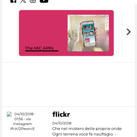
MiC
The MiC APPs
net
04/10/2018
Che nel mistero delle proprie onde
Ogni terrena voce fa naufragio. -