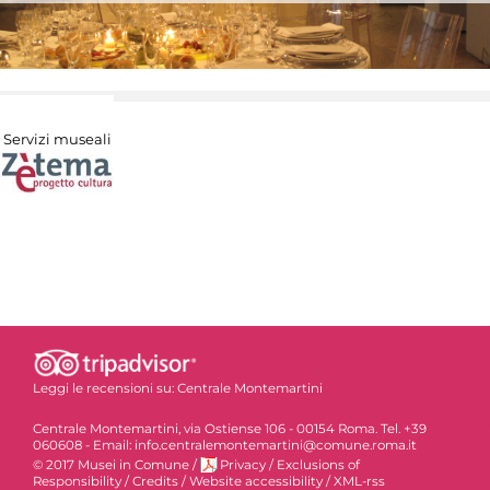
Servizi museali
Leggi le recensioni su:
Centrale Montemartini
Centrale Montemartini, via Ostiense 106 - 00154 Roma. Tel. +39
060608 - Email: info.centralemontemartini@comune.roma.it
© 2017 Musei in Comune
/
Privacy
/
Exclusions of
Responsibility
/
Credits
/
Website accessibility
/
XML-rss