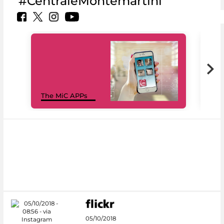
#CentraleMontemartini
MiC
The MiC APPs
net
05/10/2018