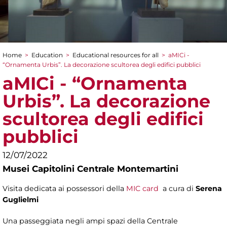
Home
>
Education
>
Educational resources for all
>
aMICi -
You are here
“Ornamenta Urbis”. La decorazione scultorea degli edifici pubblici
aMICi - “Ornamenta
Urbis”. La decorazione
scultorea degli edifici
pubblici
12/07/2022
Musei Capitolini Centrale Montemartini
Visita dedicata ai possessori della
MIC card
a cura di
Serena
Guglielmi
Una passeggiata negli ampi spazi della Centrale