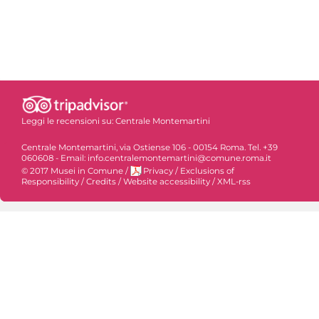
Leggi le recensioni su:
Centrale Montemartini
Centrale Montemartini, via Ostiense 106 - 00154 Roma. Tel. +39
060608 - Email: info.centralemontemartini@comune.roma.it
© 2017 Musei in Comune
/
Privacy
/
Exclusions of
Responsibility
/
Credits
/
Website accessibility
/
XML-rss