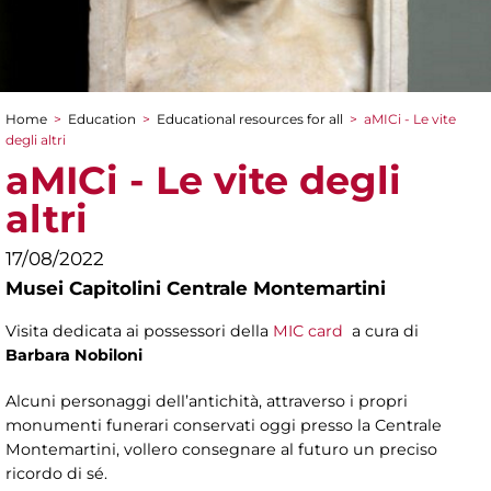
Home
>
Education
>
Educational resources for all
>
aMICi - Le vite
You are here
degli altri
aMICi - Le vite degli
altri
17/08/2022
Musei Capitolini Centrale Montemartini
Visita dedicata ai possessori della
MIC card
a cura di
Barbara Nobiloni
Alcuni personaggi dell’antichità, attraverso i propri
monumenti funerari conservati oggi presso la Centrale
Montemartini, vollero consegnare al futuro un preciso
ricordo di sé.