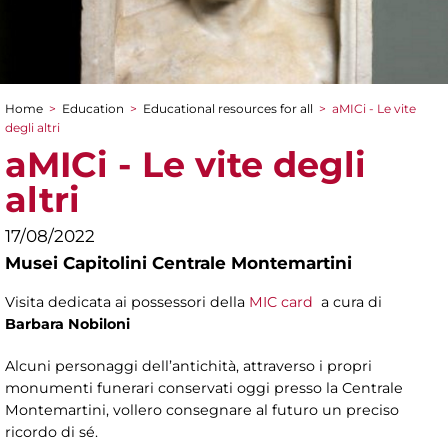
Home
>
Education
>
Educational resources for all
>
aMICi - Le vite
You are here
degli altri
aMICi - Le vite degli
altri
17/08/2022
Musei Capitolini Centrale Montemartini
Visita dedicata ai possessori della
MIC card
a cura di
Barbara Nobiloni
Alcuni personaggi dell’antichità, attraverso i propri
monumenti funerari conservati oggi presso la Centrale
Montemartini, vollero consegnare al futuro un preciso
ricordo di sé.