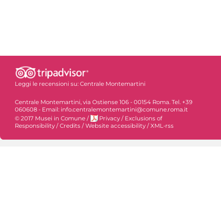
Leggi le recensioni su:
Centrale Montemartini
Centrale Montemartini, via Ostiense 106 - 00154 Roma. Tel. +39
060608 - Email: info.centralemontemartini@comune.roma.it
© 2017 Musei in Comune
/
Privacy
/
Exclusions of
Responsibility
/
Credits
/
Website accessibility
/
XML-rss