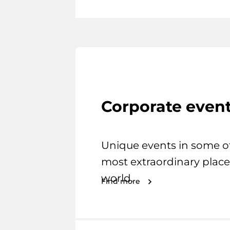
Corporate even
Unique events in some o
most extraordinary place
world.
Find more