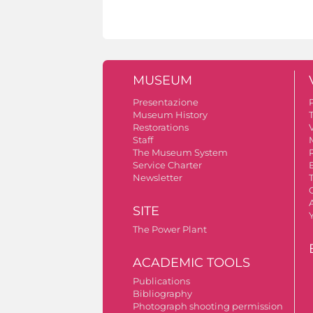
MUSEUM
Presentazione
Museum History
Restorations
V
Staff
The Museum System
Service Charter
Newsletter
A
SITE
The Power Plant
ACADEMIC TOOLS
Publications
Bibliography
Photograph shooting permission