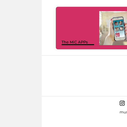
The MiC APPs
mus