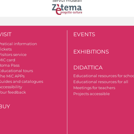
Servizi museali
VISIT
EVENTS
Pratical information
Tickets
EXHIBITIONS
isitors service
MIC card
Roma Pass
DIDATTICA
Educational tours
Educational resources for scho
The MiC APPs
Guides and catalogues
Educational resources for all
ccessibility
Meetings for teachers
Your feedback
Projects accessible
BUY