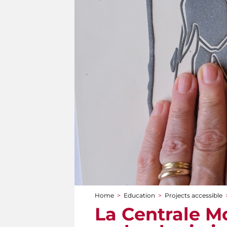
Home
>
Education
>
Projects accessible
You are here
La Centrale Mo