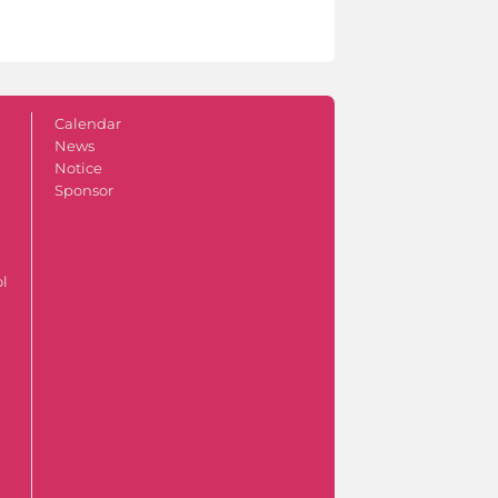
Calendar
News
Notice
Sponsor
ol