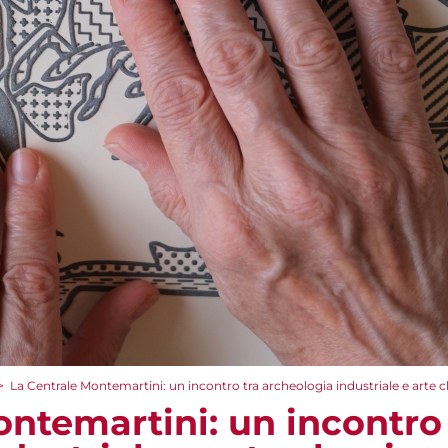
>
La Centrale Montemartini: un incontro tra archeologia industriale e arte c
ntemartini: un incontro 