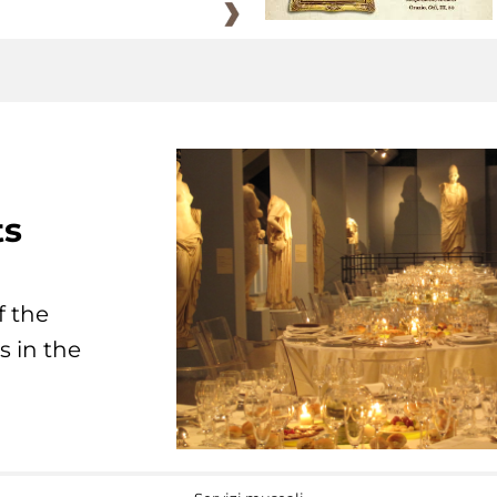
ts
f the
s in the