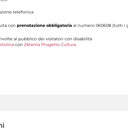
azione telefonica
tuita con
prenotazione obbligatoria
al numero 060608 (tutti i gi
 rivolte al pubblico dei visitatori con disabilità
itolina
con
Zètema Progetto Cultura
ni