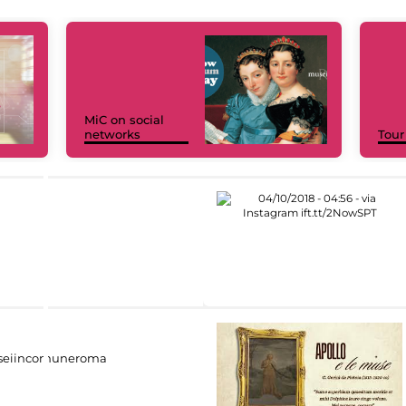
MiC on social
networks
Tour
eiincomuneroma