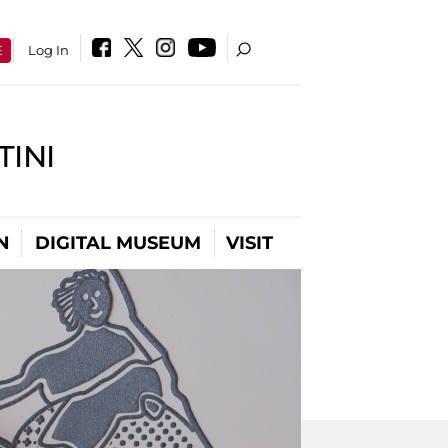
E
Log In
INI
N
DIGITAL MUSEUM
VISIT