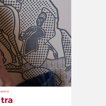
lassica
tra