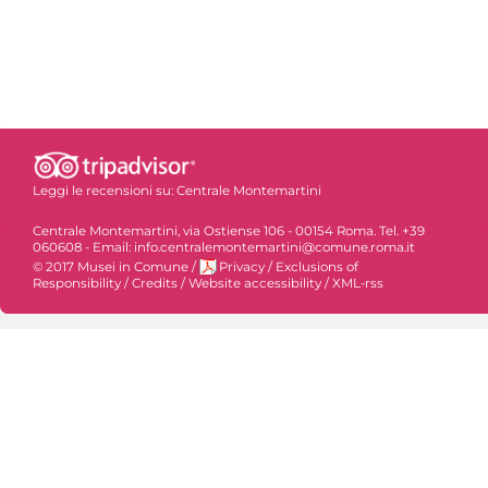
Leggi le recensioni su:
Centrale Montemartini
Centrale Montemartini, via Ostiense 106 - 00154 Roma. Tel. +39
060608 - Email: info.centralemontemartini@comune.roma.it
© 2017 Musei in Comune
/
Privacy
/
Exclusions of
Responsibility
/
Credits
/
Website accessibility
/
XML-rss