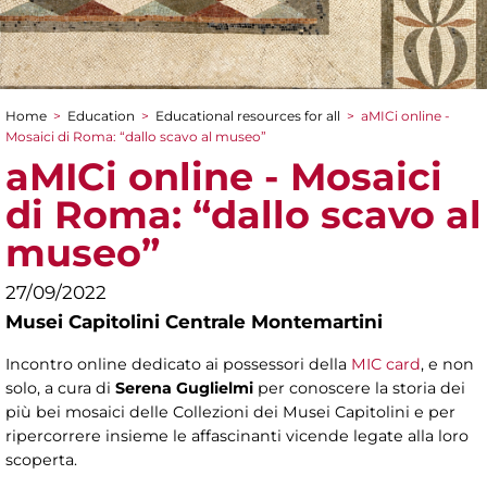
Home
>
Education
>
Educational resources for all
>
aMICi online -
You are here
Mosaici di Roma: “dallo scavo al museo”
aMICi online - Mosaici
di Roma: “dallo scavo al
museo”
27/09/2022
Musei Capitolini Centrale Montemartini
Incontro online dedicato ai possessori della
MIC card
, e non
solo, a cura di
Serena Guglielmi
per conoscere la storia dei
più bei mosaici delle Collezioni dei Musei Capitolini e per
ripercorrere insieme le affascinanti vicende legate alla loro
scoperta.