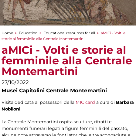
Home
>
Education
>
Educational resources for all
>
aMICi - Volti e
You are here
storie al femminile alla Centrale Montemartini
aMICi - Volti e storie al
femminile alla Centrale
Montemartini
27/10/2022
Musei Capitolini Centrale Montemartini
Visita dedicata ai possessori della
MIC card
a cura di
Barbara
Nobiloni
La Centrale Montemartini ospita sculture, ritratti e
monumenti funerari legati a figure femminili del passato,
alcune note attraverso le fonti storiche, altre sconosciute e