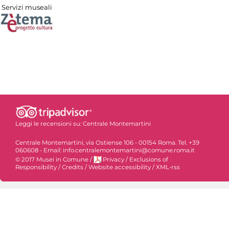
Servizi museali
Leggi le recensioni su:
Centrale Montemartini
Centrale Montemartini, via Ostiense 106 - 00154 Roma. Tel. +39
060608 - Email: info.centralemontemartini@comune.roma.it
© 2017 Musei in Comune
/
Privacy
/
Exclusions of
Responsibility
/
Credits
/
Website accessibility
/
XML-rss