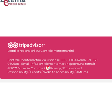
Leggi le recensioni su:
Centrale Montemartini
Centrale Montemartini, via Ostiense 106 - 00154 Roma. Tel. +39
060608 - Email: info.centralemontemartini@comune.roma.it
© 2017 Musei in Comune
/
Privacy
/
Exclusions of
Responsibility
/
Credits
/
Website accessibility
/
XML-rss