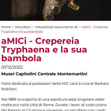
Home
>
Education
>
Educational resources for all
>
aMICi - Crepereia
You are here
Tryphaena e la sua bambola
aMICi - Crepereia
Tryphaena e la sua
bambola
01/12/2022
Musei Capitolini Centrale Montemartini
Visita dedicata ai possessori della MIC card a cura di Barbara
Nobiloni.
Nel 1889 la scoperta di una sepoltura assai singolare ebbe
molta eco nella città di Roma. Durate i lavori di costruzione
del Palazzo di Giustizia si rinvenne un sarcofago con i resti