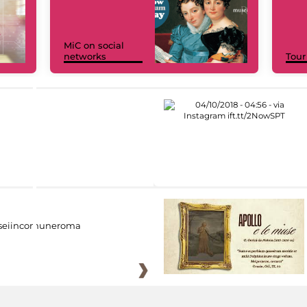
MiC on social
networks
Tour
eiincomuneroma