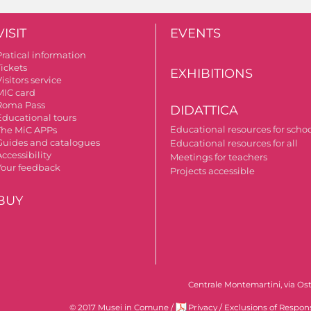
VISIT
EVENTS
Pratical information
Tickets
EXHIBITIONS
isitors service
MIC card
Roma Pass
DIDATTICA
Educational tours
Educational resources for scho
The MiC APPs
Guides and catalogues
Educational resources for all
ccessibility
Meetings for teachers
Your feedback
Projects accessible
BUY
Centrale Montemartini, via Ost
© 2017 Musei in Comune
/
Privacy
/
Exclusions of Respons