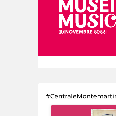
#CentraleMontemarti