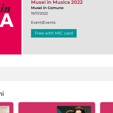
Musei in Musica 2022
Musei in Comune
19/11/2022
Event|Events
Free with MIC card
ni