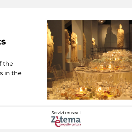
ts
f the
s in the
Servizi museali