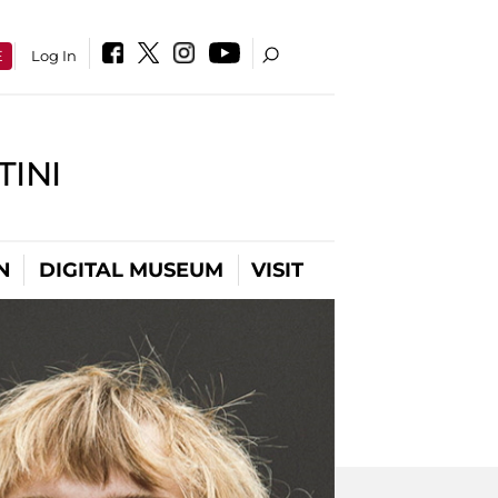
E
Log In
INI
N
DIGITAL MUSEUM
VISIT