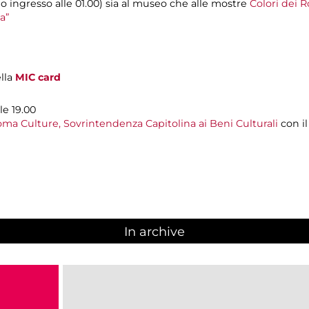
mo ingresso alle 01.00) sia al museo che alle mostre
Colori dei R
a”
ella
MIC card
le 19.00
ma Culture, Sovrintendenza Capitolina ai Beni Culturali
con i
In archive