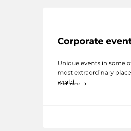
Corporate even
Unique events in some o
most extraordinary place
world.
Find more