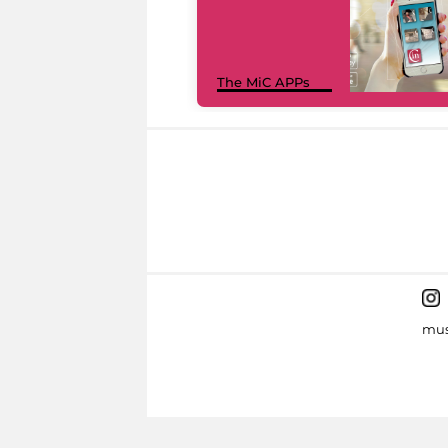
The MiC APPs
mus