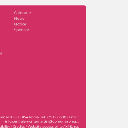
Calendar
News
Notice
Sponsor
ol
iense 106 - 00154 Roma. Tel. +39 060608 - Email:
info.centralemontemartini@comune.roma.it
ibility
/
Credits
/
Website accessibility
/
XML-rss