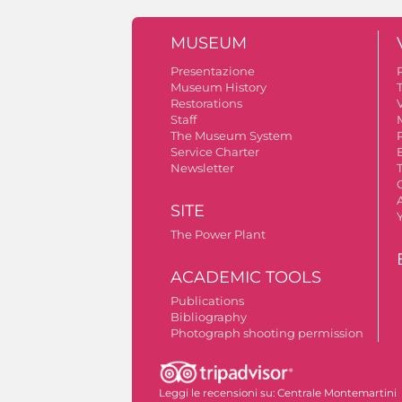
MUSEUM
Presentazione
Museum History
Restorations
V
Staff
The Museum System
Service Charter
Newsletter
A
SITE
The Power Plant
ACADEMIC TOOLS
Publications
Bibliography
Photograph shooting permission
Leggi le recensioni su:
Centrale Montemartini