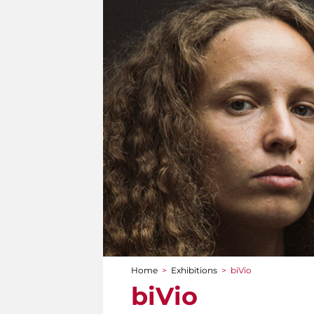
Home
>
Exhibitions
>
biVio
You are here
biVio