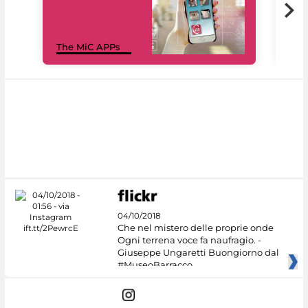
MiC
The MiC APPs
net
04/10/2018
Che nel mistero delle proprie onde
Ogni terrena voce fa naufragio. -
Giuseppe Ungaretti Buongiorno dal
#MuseoBarracco