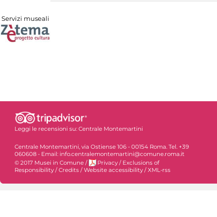
Servizi museali
Leggi le recensioni su:
Centrale Montemartini
Centrale Montemartini, via Ostiense 106 - 00154 Roma. Tel. +39
060608 - Email: info.centralemontemartini@comune.roma.it
© 2017 Musei in Comune
/
Privacy
/
Exclusions of
Responsibility
/
Credits
/
Website accessibility
/
XML-rss