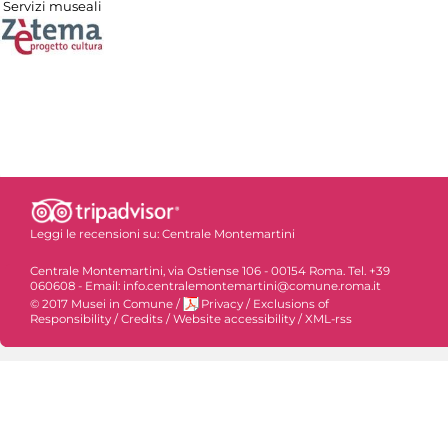
Servizi museali
Leggi le recensioni su:
Centrale Montemartini
Centrale Montemartini, via Ostiense 106 - 00154 Roma. Tel. +39
060608 - Email: info.centralemontemartini@comune.roma.it
© 2017 Musei in Comune
/
Privacy
/
Exclusions of
Responsibility
/
Credits
/
Website accessibility
/
XML-rss