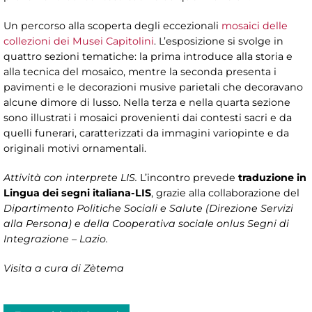
Un percorso alla scoperta degli eccezionali
mosaici delle
collezioni dei Musei Capitolini
. L’esposizione si svolge in
quattro sezioni tematiche: la prima introduce alla storia e
alla tecnica del mosaico, mentre la seconda presenta i
pavimenti e le decorazioni musive parietali che decoravano
alcune dimore di lusso. Nella terza e nella quarta sezione
sono illustrati i mosaici provenienti dai contesti sacri e da
quelli funerari, caratterizzati da immagini variopinte e da
originali motivi ornamentali.
Attività con interprete LIS.
L’incontro prevede
traduzione in
Lingua dei segni italiana-LIS
, grazie alla collaborazione del
Dipartimento Politiche Sociali e Salute (Direzione Servizi
alla Persona) e della Cooperativa sociale onlus Segni di
Integrazione – Lazio.
Visita a cura di Zètema