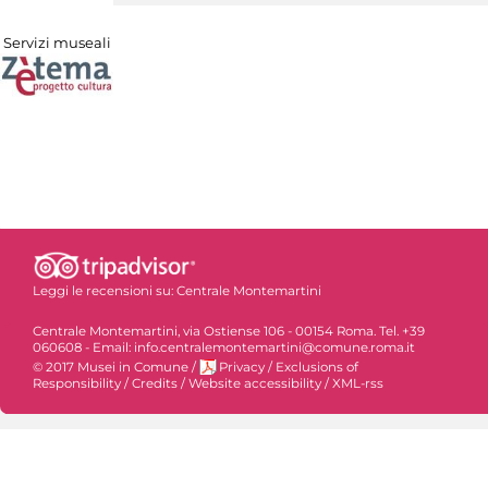
Servizi museali
Leggi le recensioni su:
Centrale Montemartini
Centrale Montemartini, via Ostiense 106 - 00154 Roma. Tel. +39
060608 - Email: info.centralemontemartini@comune.roma.it
© 2017 Musei in Comune
/
Privacy
/
Exclusions of
Responsibility
/
Credits
/
Website accessibility
/
XML-rss