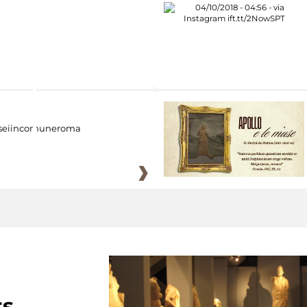
eiincomuneroma
ts