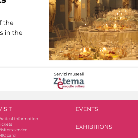
f the
s in the
Servizi museali
VISIT
EVENTS
Pratical information
Tickets
EXHIBITIONS
isitors service
MIC card