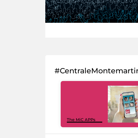
#CentraleMontemarti
The MiC APPs