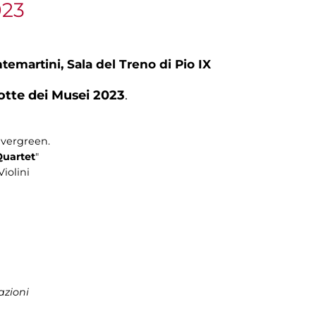
023
ntemartini,
Sala del Treno di Pio IX
otte dei Musei 2023
.
evergreen.
Quartet
"
Violini
azioni