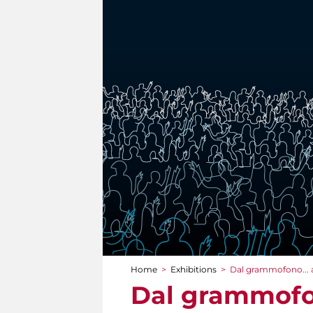
Home
>
Exhibitions
>
Dal grammofono... 
You are here
Dal grammofon