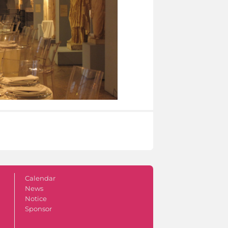
Calendar
News
Notice
Sponsor