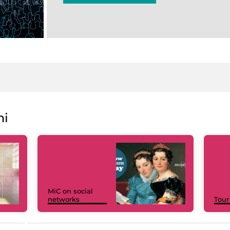
ni
MiC on social
networks
Tour