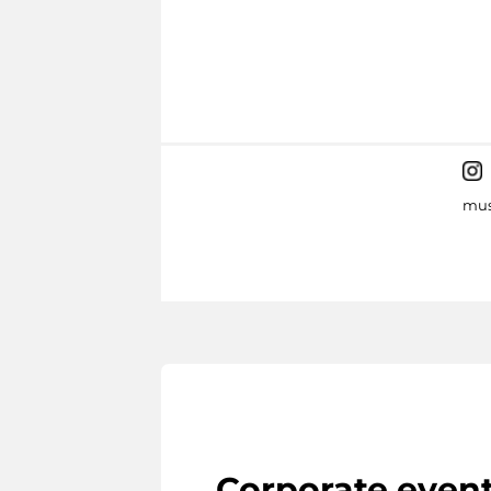
mus
Corporate even