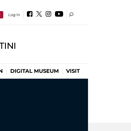
E
Log In
INI
N
DIGITAL MUSEUM
VISIT