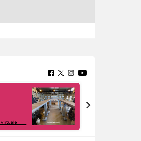
Google Arts &
 Virtuale
Culture