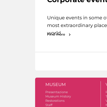
Unique events in some o
most extraordinary place
world.
Find more
MUSEUM
Presentazione
Museum History
Restorations
V
Staff