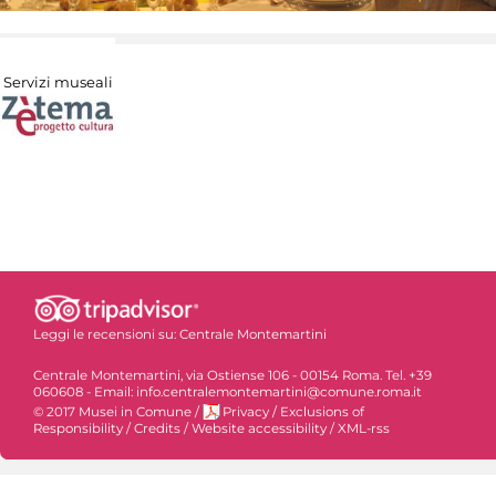
Servizi museali
Leggi le recensioni su:
Centrale Montemartini
Centrale Montemartini, via Ostiense 106 - 00154 Roma. Tel. +39
060608 - Email: info.centralemontemartini@comune.roma.it
© 2017 Musei in Comune
/
Privacy
/
Exclusions of
Responsibility
/
Credits
/
Website accessibility
/
XML-rss