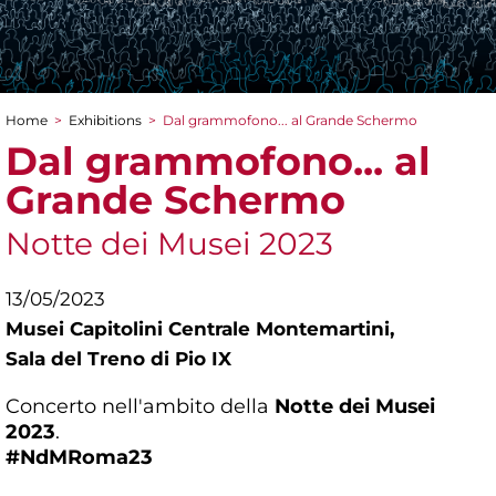
Home
>
Exhibitions
>
Dal grammofono... al Grande Schermo
You are here
Dal grammofono... al
Grande Schermo
Notte dei Musei 2023
13/05/2023
Musei Capitolini Centrale Montemartini,
Sala del Treno di Pio IX
Concerto nell'ambito della
Notte dei Musei
2023
.
#NdMRoma23