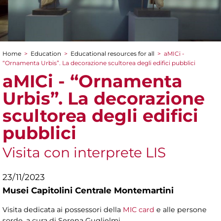
Home
>
Education
>
Educational resources for all
>
aMICi -
You are here
“Ornamenta Urbis”. La decorazione scultorea degli edifici pubblici
aMICi - “Ornamenta
Urbis”. La decorazione
scultorea degli edifici
pubblici
Visita con interprete LIS
23/11/2023
Musei Capitolini Centrale Montemartini
Visita dedicata ai possessori della
MIC card
e alle persone
sorde, a cura di Serena Guglielmi.