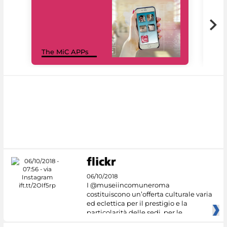
MiC
The MiC APPs
net
06/10/2018
I @museiincomuneroma
costituiscono un’offerta culturale varia
ed eclettica per il prestigio e la
particolarità delle sedi, per le