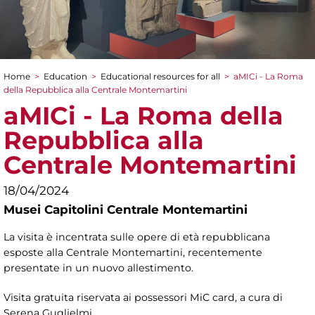
Home
>
Education
>
Educational resources for all
>
aMICi - La Roma
You are here
della Repubblica alla Centrale Montemartini
aMICi - La Roma della
Repubblica alla
Centrale Montemartini
18/04/2024
Musei Capitolini Centrale Montemartini
La visita è incentrata sulle opere di età repubblicana
esposte alla Centrale Montemartini, recentemente
presentate in un nuovo allestimento.
Visita gratuita riservata ai possessori MiC card, a cura di
Serena Guglielmi.