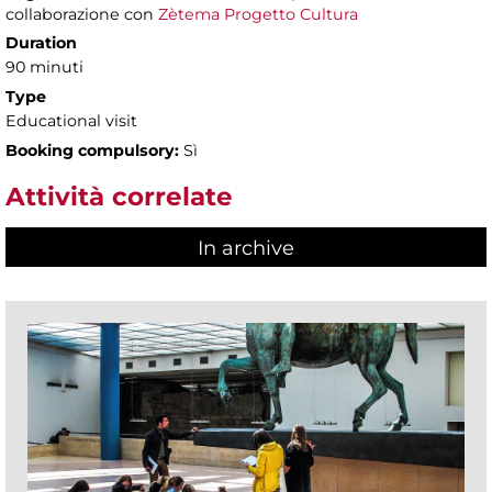
collaborazione con
Zètema Progetto Cultura
Duration
90 minuti
Type
Educational visit
Booking compulsory:
Sì
Attività correlate
In archive