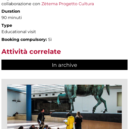
collaborazione con
Zètema Progetto Cultura
Duration
90 minuti
Type
Educational visit
Booking compulsory:
Sì
Attività correlate
In archive