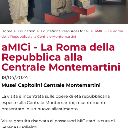
Home
>
Education
>
Educational resources for all
>
aMICi - La Roma
You are here
della Repubblica alla Centrale Montemartini
aMICi - La Roma della
Repubblica alla
Centrale Montemartini
18/04/2024
Musei Capitolini Centrale Montemartini
La visita è incentrata sulle opere di età repubblicana
esposte alla Centrale Montemartini, recentemente
presentate in un nuovo allestimento.
Visita gratuita riservata ai possessori MiC card, a cura di
Serena Guglielmi.