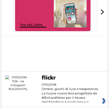
MiC
The MiC APPs
net
07/10/2018
Ombre, giochi di luce e trasparenze.
La nuova nuova teca progettata da
#RichardMeier per il Museo
dell'#AraPacis è modulata sul